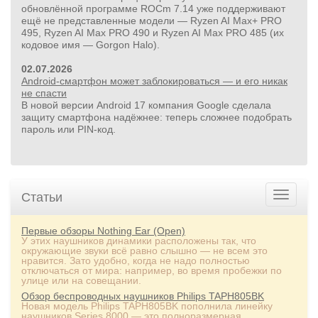
обновлённой программе ROCm 7.14 уже поддерживают
ещё не представленные модели — Ryzen AI Max+ PRO
495, Ryzen AI Max PRO 490 и Ryzen AI Max PRO 485 (их
кодовое имя — Gorgon Halo).
02.07.2026
Android-смартфон может заблокироваться — и его никак
не спасти
В новой версии Android 17 компания Google сделала
защиту смартфона надёжнее: теперь сложнее подобрать
пароль или PIN‑код.
Статьи
Первые обзоры Nothing Ear (Open)
У этих наушников динамики расположены так, что
окружающие звуки всё равно слышно — не всем это
нравится. Зато удобно, когда не надо полностью
отключаться от мира: например, во время пробежки по
улице или на совещании.
Обзор беспроводных наушников Philips TAPH805BK
Новая модель Philips TAPH805BK пополнила линейку
наушников Series 8000 — это полноразмерная