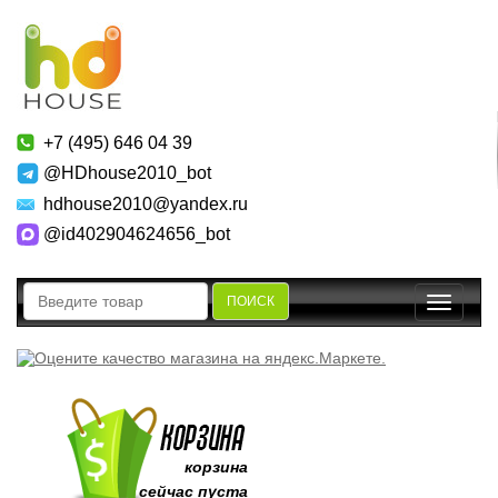
+7 (495) 646 04 39
@HDhouse2010_bot
hdhouse2010@yandex.ru
@id402904624656_bot
ПОИСК
Toggle
navigatio
корзина
сейчас пуста