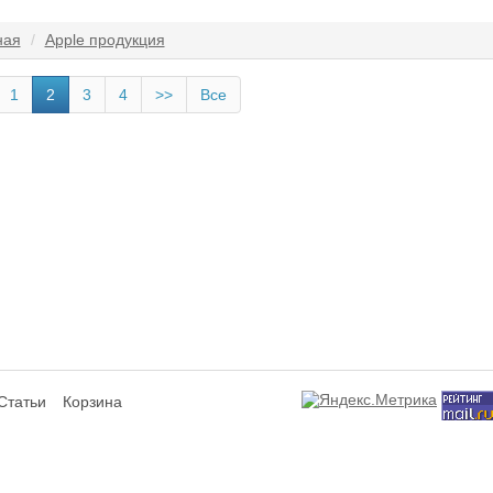
ная
Apple продукция
1
2
3
4
>>
Все
Статьи
Корзина
сит исключительно информационный характер и ни при каких условиях не я
ся аффилированным подразделением производителей представленных товаров,