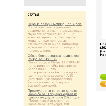
СТАТЬИ
Первые обзоры Nothing Ear (Open)
У этих наушников динамики
расположены так, что окружающие
звуки всё равно слышно — не
всем это нравится. Зато удобно,
когда не надо полностью
отключаться от мира: например,
Пла
во время пробежки по улице или
(20
на совещании.
(бе
На 
Обзор беспроводных наушников
Philips TAPH805BK
Новая модель Philips TAPH805BK
пополнила линейку наушников
Series 8000 — это
полноразмерная беспроводная
гарнитура с поддержкой ANC
(активное шумоподавление),
высоким качеством звука и
быстрой зарядкой.
Преимущества которые делают
Rombica NEO Voyager одним из
лучших аккумуляторов 2020 года
Портативный аккумулятор
Rombica NEO Voyager, тип