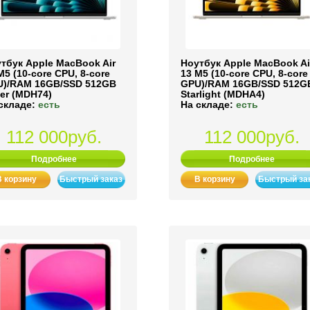
тбук Apple MacBook Air
Ноутбук Apple MacBook Ai
M5 (10-core CPU, 8-core
13 M5 (10-core CPU, 8-core
)/RAM 16GB/SSD 512GB
GPU)/RAM 16GB/SSD 512G
ver (MDH74)
Starlight (MDHA4)
складе:
есть
На складе:
есть
112 000руб.
112 000руб.
Подробнее
Подробнее
В корзину
Быстрый заказ
В корзину
Быстрый за