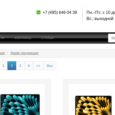
+7 (495) 646 04 39
Пн.–Пт.: с 10 д
Вс.: выходной
ТИ
КОНТАКТЫ
СТАТЬИ
ная
Apple продукция
1
2
3
4
>>
Все