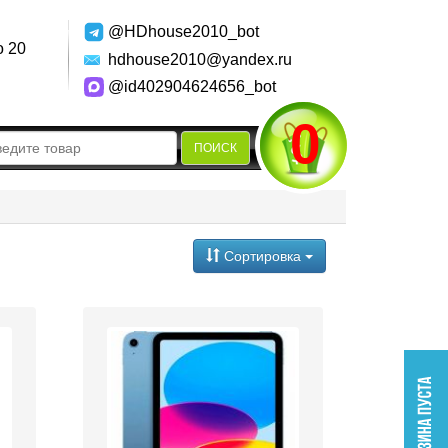
@HDhouse2010_bot
о 20
hdhouse2010@yandex.ru
@id402904624656_bot
0
ПОИСК
Сортировка