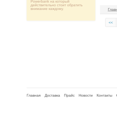
Powerbank на который
действительно стоит обратить
внимание каждому.
Глав
<<
Главная
Доставка
Прайс
Новости
Контакты
© 2013-2026 Hdhouse.ru. All Rights Reserved
Обращаем ваше внимание, что данный интернет-сайт но
Статьи 435, 437 (2) Гражданского Кодекса РФ; не являет