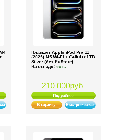
 M4
Планшет Apple iPad Pro 11
t
(2025) M5 Wi-Fi + Cellular 1TB
Silver (без RuStore)
На складе:
есть
210 000руб.
Подробнее
каз
В корзину
Быстрый заказ