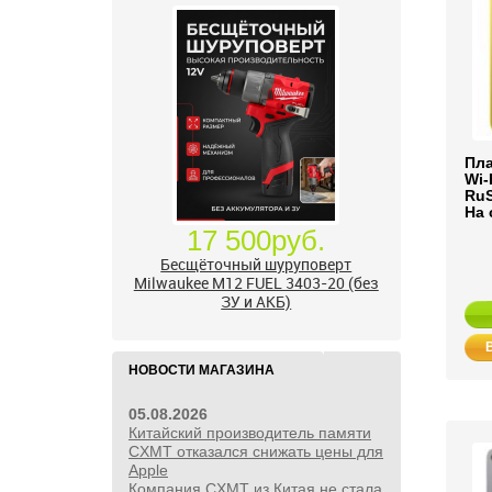
Пла
Wi-
RuS
На 
24 500руб.
УШМ болгарка Milwaukee M18
FUEL 2888-20 125 мм, красный
НОВОСТИ МАГАЗИНА
05.08.2026
Китайский производитель памяти
CXMT отказался снижать цены для
Apple
Компания CXMT из Китая не стала