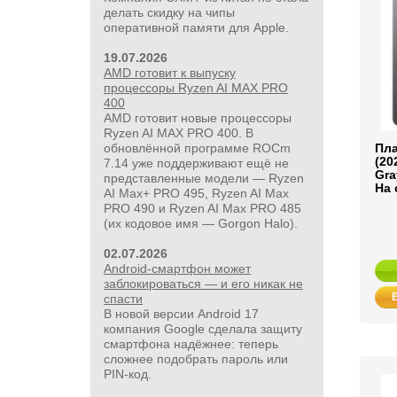
делать скидку на чипы
оперативной памяти для Apple.
19.07.2026
AMD готовит к выпуску
процессоры Ryzen AI MAX PRO
400
AMD готовит новые процессоры
Ryzen AI MAX PRO 400. В
обновлённой программе ROCm
Пла
(20
7.14 уже поддерживают ещё не
Gra
представленные модели — Ryzen
На 
AI Max+ PRO 495, Ryzen AI Max
PRO 490 и Ryzen AI Max PRO 485
(их кодовое имя — Gorgon Halo).
02.07.2026
Android-смартфон может
заблокироваться — и его никак не
спасти
В новой версии Android 17
компания Google сделала защиту
смартфона надёжнее: теперь
сложнее подобрать пароль или
PIN‑код.