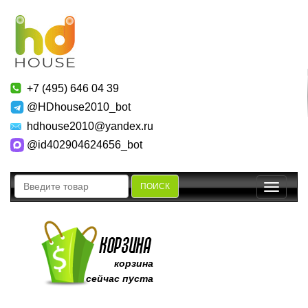
+7 (495) 646 04 39
@HDhouse2010_bot
hdhouse2010@yandex.ru
@id402904624656_bot
ПОИСК
Toggle
navigatio
корзина
сейчас пуста