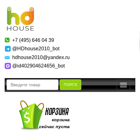
+7 (495) 646 04 39
@HDhouse2010_bot
hdhouse2010@yandex.ru
@id402904624656_bot
ПОИСК
Toggle
navigatio
корзина
сейчас пуста