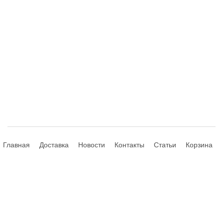
Главная
Доставка
Новости
Контакты
Статьи
Корзина
© 2013-2026 Hdhouse.ru. All Rights Reserved
Обращаем ваше внимание, что данный интернет-сайт носит
исключительно информационный характер и ни при каких условиях не
является публичной офертой, определяемой положениями Статьи 435,
437 (2) Гражданского Кодекса РФ; не является аффилированным