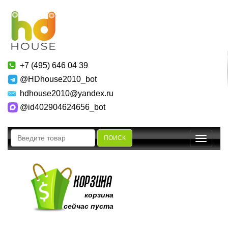
+7 (495) 646 04 39
@HDhouse2010_bot
hdhouse2010@yandex.ru
@id402904624656_bot
ПОИСК
Toggle
navigatio
корзина
сейчас пуста