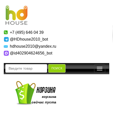
+7 (495) 646 04 39
@HDhouse2010_bot
hdhouse2010@yandex.ru
@id402904624656_bot
ПОИСК
Toggle
navigatio
корзина
сейчас пуста