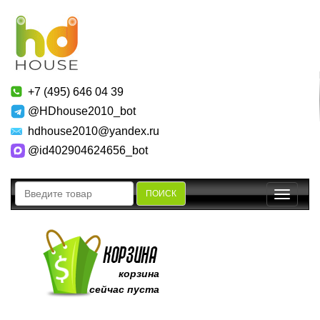
+7 (495) 646 04 39
@HDhouse2010_bot
hdhouse2010@yandex.ru
@id402904624656_bot
ПОИСК
Toggle
navigatio
корзина
сейчас пуста