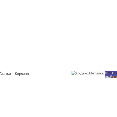
Статьи
Корзина
сит исключительно информационный характер и ни при каких условиях не я
ся аффилированным подразделением производителей представленных товаров,
а не используют отображаемые на данном интернет-ресурсе товарные знаки
знаки и знаки обслуживания являются собственностью их правообладателей 
лизуемом товаре, потребительских свойствах представленных товаров и усл