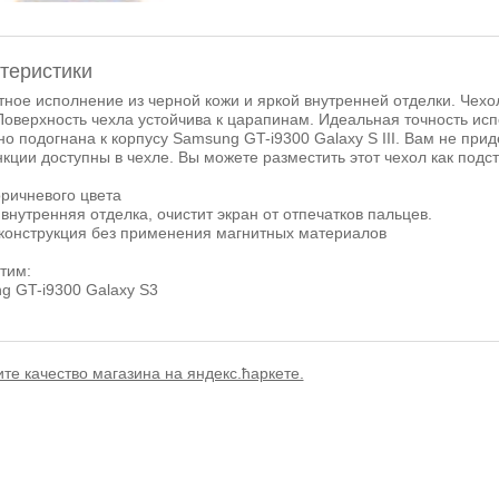
теристики
ное исполнение из черной кожи и яркой внутренней отделки. Чехо
Поверхность чехла устойчива к царапинам. Идеальная точность исп
о подогнана к корпусу Samsung GT-i9300 Galaxy S III. Вам не прид
кции доступны в чехле. Вы можете разместить этот чехол как подст
оричневого цвета
внутренняя отделка, очистит экран от отпечатков пальцев.
 конструкция без применения магнитных материалов
тим:
g GT-i9300 Galaxy S3