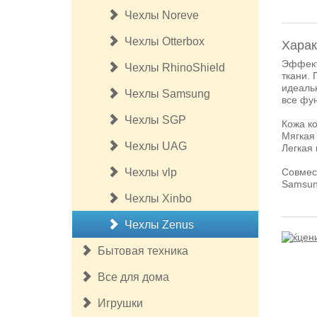
Чехлы Noreve
Чехлы Otterbox
Харак
Эффект
Чехлы RhinoShield
ткани. 
идеальн
Чехлы Samsung
все фун
Чехлы SGP
Кожа к
Мягкая 
Чехлы UAG
Легкая
Совмес
Чехлы vlp
Samsun
Чехлы Xinbo
Чехлы Zenus
Бытовая техника
Все для дома
Игрушки