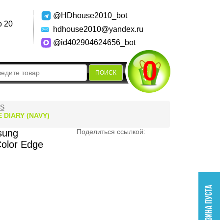
@HDhouse2010_bot
о 20
hdhouse2010@yandex.ru
@id402904624656_bot
0
ПОИСК
S
DIARY (NAVY)
sung
Поделиться ссылкой:
olor Edge