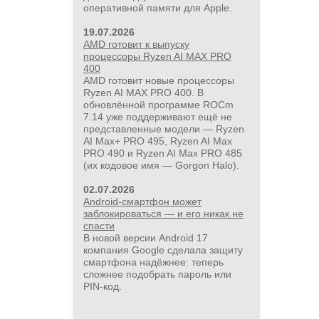
оперативной памяти для Apple.
19.07.2026
AMD готовит к выпуску
процессоры Ryzen AI MAX PRO
24 000руб.
400
AMD готовит новые процессоры
Аккумуляторная дрель-
Ryzen AI MAX PRO 400. В
шуруповерт Milwaukee M18 Fuel
обновлённой программе ROCm
2903-20 без АКБ и ЗУ
7.14 уже поддерживают ещё не
представленные модели — Ryzen
AI Max+ PRO 495, Ryzen AI Max
PRO 490 и Ryzen AI Max PRO 485
(их кодовое имя — Gorgon Halo).
02.07.2026
Android-смартфон может
заблокироваться — и его никак не
спасти
В новой версии Android 17
компания Google сделала защиту
смартфона надёжнее: теперь
сложнее подобрать пароль или
PIN‑код.