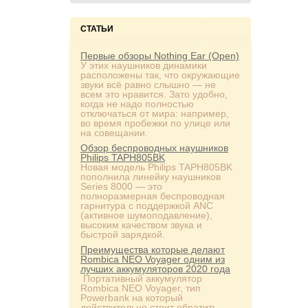
СТАТЬИ
Первые обзоры Nothing Ear (Open)
У этих наушников динамики
расположены так, что окружающие
звуки всё равно слышно — не
всем это нравится. Зато удобно,
когда не надо полностью
отключаться от мира: например,
во время пробежки по улице или
на совещании.
Обзор беспроводных наушников
Philips TAPH805BK
Новая модель Philips TAPH805BK
пополнила линейку наушников
Series 8000 — это
полноразмерная беспроводная
гарнитура с поддержкой ANC
(активное шумоподавление),
высоким качеством звука и
быстрой зарядкой.
Преимущества которые делают
Rombica NEO Voyager одним из
лучших аккумуляторов 2020 года
Портативный аккумулятор
Rombica NEO Voyager, тип
Powerbank на который
действительно стоит обратить