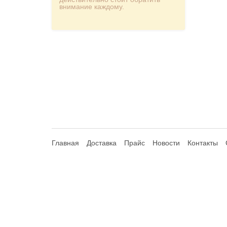
внимание каждому.
Главная
Доставка
Прайс
Новости
Контакты
© 2013-2026 Hdhouse.ru. All Rights Reserved
Обращаем ваше внимание, что данный интернет-сайт но
Статьи 435, 437 (2) Гражданского Кодекса РФ; не являет
продавцом указанных компаний. Сайт и администратор сайт
правах на товарные знаки. Зарегистрированные товарные 
предлагаемого товара, информирования потребителей о реа