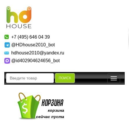
+7 (495) 646 04 39
@HDhouse2010_bot
hdhouse2010@yandex.ru
@id402904624656_bot
ПОИСК
Toggle
navigatio
корзина
сейчас пуста