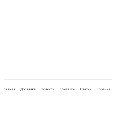
Главная
Доставка
Новости
Контакты
Статьи
Корзина
© 2013-2026 Hdhouse.ru. All Rights Reserved
Обращаем ваше внимание, что данный интернет-сайт носит