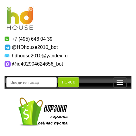
+7 (495) 646 04 39
@HDhouse2010_bot
hdhouse2010@yandex.ru
@id402904624656_bot
ПОИСК
Toggle
navigatio
корзина
сейчас пуста