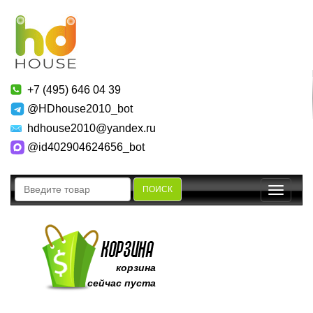
+7 (495) 646 04 39
@HDhouse2010_bot
hdhouse2010@yandex.ru
@id402904624656_bot
ПОИСК
Toggle
navigatio
корзина
сейчас пуста