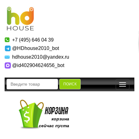
+7 (495) 646 04 39
@HDhouse2010_bot
hdhouse2010@yandex.ru
@id402904624656_bot
ПОИСК
Toggle
navigatio
корзина
сейчас пуста