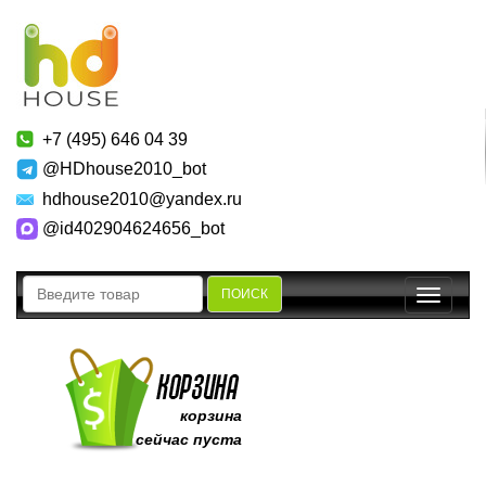
+7 (495) 646 04 39
@HDhouse2010_bot
hdhouse2010@yandex.ru
@id402904624656_bot
ПОИСК
Toggle
navigatio
корзина
сейчас пуста