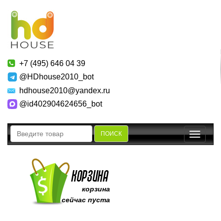
+7 (495) 646 04 39
@HDhouse2010_bot
hdhouse2010@yandex.ru
@id402904624656_bot
ПОИСК
Toggle
navigatio
корзина
сейчас пуста