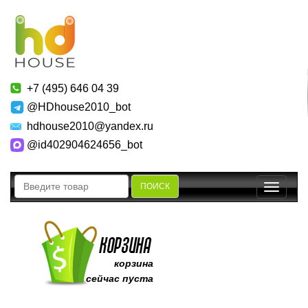
+7 (495) 646 04 39
@HDhouse2010_bot
hdhouse2010@yandex.ru
@id402904624656_bot
ПОИСК
Toggle
navigatio
корзина
сейчас пуста