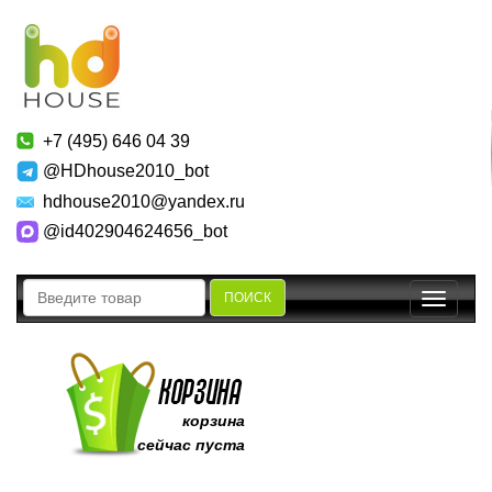
+7 (495) 646 04 39
@HDhouse2010_bot
hdhouse2010@yandex.ru
@id402904624656_bot
ПОИСК
Toggle
navigatio
корзина
сейчас пуста