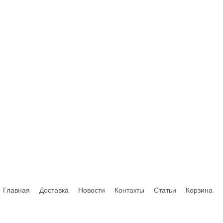
Главная
Доставка
Новости
Контакты
Статьи
Корзина
© 2013-2026 Hdhouse.ru. All Rights Reserved