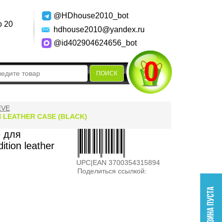
@HDhouse2010_bot
о 20
hdhouse2010@yandex.ru
@id402904624656_bot
0
ПОИСК
EVE
 LEATHER CASE (BLACK)
 для
ition leather
UPC|EAN 3700354315894
Поделиться ссылкой: