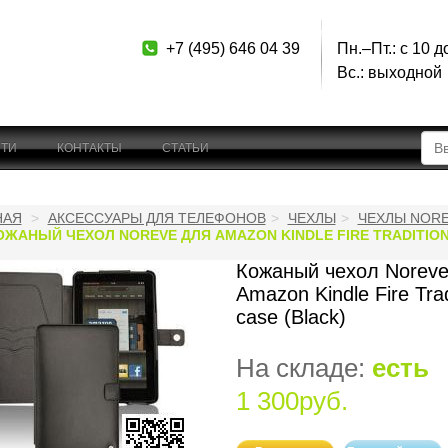
+7 (495) 646 04 39
Пн.–Пт.: с 10 д
Вс.: выходной
ТИ
КОНТАКТЫ
СТАТЬИ
НАЯ
АКСЕССУАРЫ ДЛЯ ТЕЛЕФОНОВ
ЧЕХЛЫ
ЧЕХЛЫ NOR
ОЖАНЫЙ ЧЕХОЛ NOREVE ДЛЯ AMAZON KINDLE FIRE TRADITION
Кожаный чехол Noreve
Amazon Kindle Fire Trad
case (Black)
На складе:
есть
1 300руб.