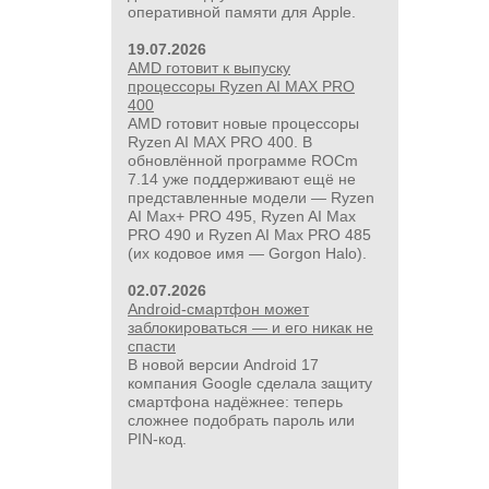
оперативной памяти для Apple.
19.07.2026
AMD готовит к выпуску
процессоры Ryzen AI MAX PRO
400
AMD готовит новые процессоры
Ryzen AI MAX PRO 400. В
обновлённой программе ROCm
7.14 уже поддерживают ещё не
представленные модели — Ryzen
AI Max+ PRO 495, Ryzen AI Max
PRO 490 и Ryzen AI Max PRO 485
(их кодовое имя — Gorgon Halo).
02.07.2026
Android-смартфон может
заблокироваться — и его никак не
спасти
В новой версии Android 17
компания Google сделала защиту
смартфона надёжнее: теперь
сложнее подобрать пароль или
PIN‑код.