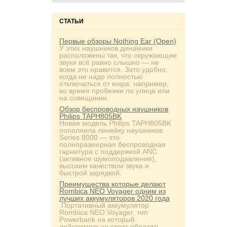
СТАТЬИ
Первые обзоры Nothing Ear (Open)
У этих наушников динамики
расположены так, что окружающие
звуки всё равно слышно — не
всем это нравится. Зато удобно,
когда не надо полностью
отключаться от мира: например,
во время пробежки по улице или
на совещании.
Обзор беспроводных наушников
Philips TAPH805BK
Новая модель Philips TAPH805BK
пополнила линейку наушников
Series 8000 — это
полноразмерная беспроводная
гарнитура с поддержкой ANC
(активное шумоподавление),
высоким качеством звука и
быстрой зарядкой.
Преимущества которые делают
Rombica NEO Voyager одним из
лучших аккумуляторов 2020 года
Портативный аккумулятор
Rombica NEO Voyager, тип
Powerbank на который
действительно стоит обратить