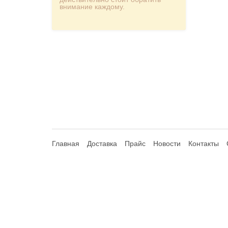
внимание каждому.
Главная
Доставка
Прайс
Новости
Контакты
© 2013-2026 Hdhouse.ru. All Rights Reserved
Обращаем ваше внимание, что данный интернет-сайт но
Статьи 435, 437 (2) Гражданского Кодекса РФ; не являет
продавцом указанных компаний. Сайт и администратор сайт
правах на товарные знаки. Зарегистрированные товарные 
предлагаемого товара, информирования потребителей о реа