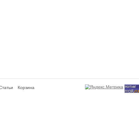
Статьи
Корзина
сит исключительно информационный характер и ни при каких условиях не я
ся аффилированным подразделением производителей представленных товаров,
а не используют отображаемые на данном интернет-ресурсе товарные знаки
знаки и знаки обслуживания являются собственностью их правообладателей 
лизуемом товаре, потребительских свойствах представленных товаров и усл