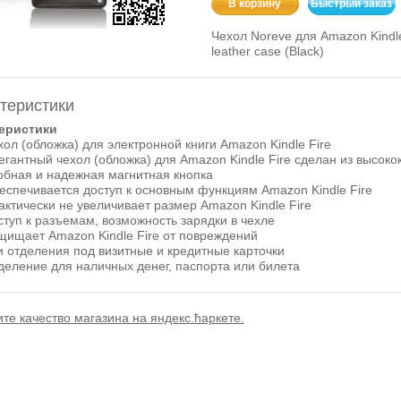
В корзину
Быстрый заказ
Чехол Noreve для Amazon Kindle 
leather case (Black)
теристики
еристики
хол (обложка) для электронной книги Amazon Kindle Fire
егантный чехол (обложка) для Amazon Kindle Fire сделан из высоко
обная и надежная магнитная кнопка
еспечивается доступ к основным функциям Amazon Kindle Fire
актически не увеличивает размер Amazon Kindle Fire
ступ к разъемам, возможность зарядки в чехле
щищает Amazon Kindle Fire от повреждений
и отделения под визитные и кредитные карточки
деление для наличных денег, паспорта или билета