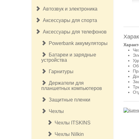
Автозвук и электроника
Аксессуары для спорта
Аксессуары для телефонов
Харак
Powerbank аккумуляторы
Характ
Че
Батареи и зарядные
Эл
устройства
Уд
Об
Пр
Гарнитуры
До
За
Держатели для
Тр
планшетных компьютеров
От
Защитные пленки
Чехлы
Чехлы ITSKINS
Чехлы Nilkin