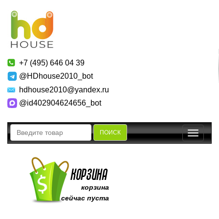
+7 (495) 646 04 39
@HDhouse2010_bot
hdhouse2010@yandex.ru
@id402904624656_bot
ПОИСК
Toggle
navigatio
корзина
сейчас пуста