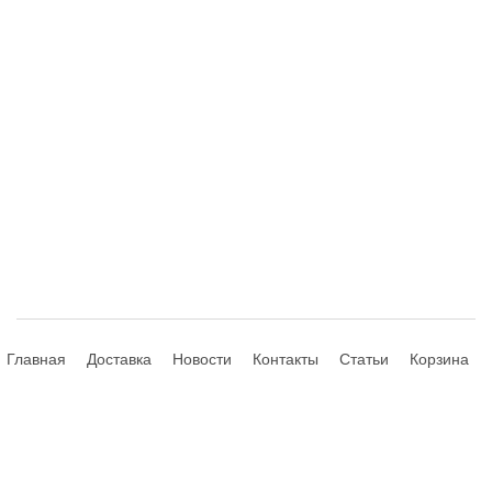
Главная
Доставка
Новости
Контакты
Статьи
Корзина
© 2013-2026 Hdhouse.ru. All Rights Reserved
Обращаем ваше внимание, что данный интернет-сайт носит
исключительно информационный характер и ни при каких условиях не