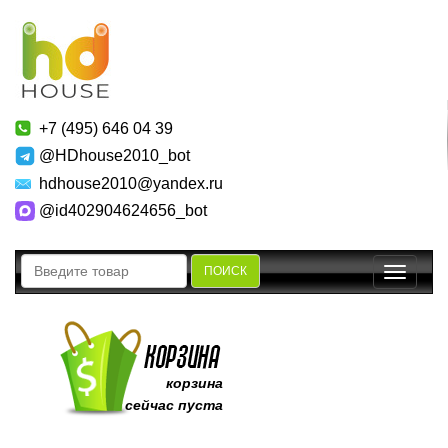
+7 (495) 646 04 39
@HDhouse2010_bot
hdhouse2010@yandex.ru
@id402904624656_bot
ПОИСК
Toggle
navigatio
корзина
сейчас пуста