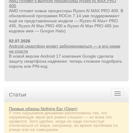
AMD готовит к выпуску процессоры Ryzen AI MAX PRO
400
AMD готовит новые процессоры Ryzen AI MAX PRO 400. В
обновлённой программе ROCm 7.14 уже поддерживают
ещё не представленные модели — Ryzen AI Max+ PRO
495, Ryzen AI Max PRO 490 и Ryzen AI Max PRO 485 (их
кодовое имя — Gorgon Halo).
02.07.2026
Android-смартфон может заблокироваться — и его никак
не спасти
В новой версии Android 17 компания Google сделала
защиту смартфона надёжнее: теперь сложнее подобрать
пароль или PIN‑код.
Статьи
Первые обзоры Nothing Ear (Open)
У этих наушников динамики расположены так, что
окружающие звуки всё равно слышно — не всем это
нравится. Зато удобно, когда не надо полностью
отключаться от мира: например, во время пробежки по
улице или на совещании.