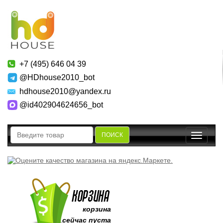
+7 (495) 646 04 39
@HDhouse2010_bot
hdhouse2010@yandex.ru
@id402904624656_bot
ПОИСК
Toggle
navigatio
корзина
сейчас пуста