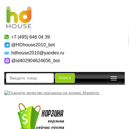
+7 (495) 646 04 39
@HDhouse2010_bot
hdhouse2010@yandex.ru
@id402904624656_bot
ПОИСК
Toggle
navigatio
корзина
сейчас пуста