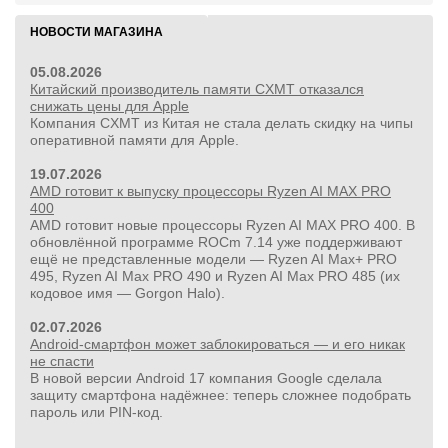
НОВОСТИ МАГАЗИНА
05.08.2026
Китайский производитель памяти CXMT отказался
снижать цены для Apple
Компания CXMT из Китая не стала делать скидку на чипы
оперативной памяти для Apple.
19.07.2026
AMD готовит к выпуску процессоры Ryzen AI MAX PRO
400
AMD готовит новые процессоры Ryzen AI MAX PRO 400. В
обновлённой программе ROCm 7.14 уже поддерживают
ещё не представленные модели — Ryzen AI Max+ PRO
495, Ryzen AI Max PRO 490 и Ryzen AI Max PRO 485 (их
кодовое имя — Gorgon Halo).
02.07.2026
Android-смартфон может заблокироваться — и его никак
не спасти
В новой версии Android 17 компания Google сделала
защиту смартфона надёжнее: теперь сложнее подобрать
пароль или PIN‑код.