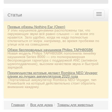
Статьи
Первые обзоры Nothing Ear (Open)
У этих наушников динамики расположены так, что
окружающие звуки всё равно слышно — не всем это
нравится. Зато удобно, когда не надо полностью
отключаться от мира: например, во время пробежки по
улице или на совещании.
Обзор беспроводных наушников Philips TAPH805BK
Новая модель Philips TAPH805BK пополнила линейку
наушников Series 8000 — это полноразмерная
беспроводная гарнитура с поддержкой ANC (активное
шумоподавление), высоким качеством звука и быстрой
зарядкой.
Преимущества которые делают Rombica NEO Voyager
одним из лучших аккумуляторов 2020 года
Портативный аккумулятор Rombica NEO Voyager, тип
Powerbank на который действительно стоит обратить
внимание каждому.
Главная
Все для дома
Товары для животных