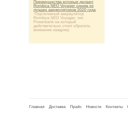
Преимущества которые делают
Rombica NEO Voyager одним из
лучших аккумуляторов 2020 года
Портативный аккумулятор
Rombica NEO Voyager, тип
Powerbank на который
действительно стоит обратить
внимание каждому.
Главная
Доставка
Прайс
Новости
Контакты
© 2013-2026 Hdhouse.ru. All Rights Reserved
Обращаем ваше внимание, что данный интернет-сайт но