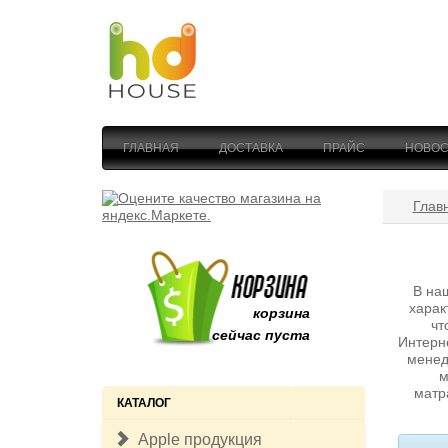
ГЛАВНАЯ
ДОСТАВКА
ПРАЙС
НОВОС
Глав
В на
харак
корзина
чт
сейчас пуста
Интерн
менед
м
матр
КАТАЛОГ
Apple продукция