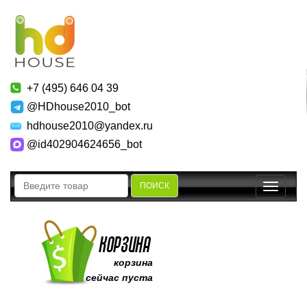
+7 (495) 646 04 39
@HDhouse2010_bot
hdhouse2010@yandex.ru
@id402904624656_bot
ПОИСК
Toggle
navigatio
корзина
сейчас пуста