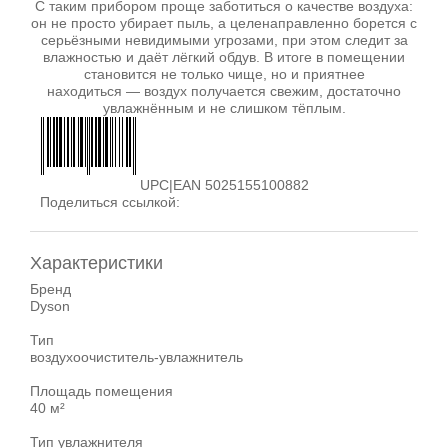
С таким прибором проще заботиться о качестве воздуха:
он не просто убирает пыль, а целенаправленно борется с
серьёзными невидимыми угрозами, при этом следит за
влажностью и даёт лёгкий обдув. В итоге в помещении
становится не только чище, но и приятнее
находиться — воздух получается свежим, достаточно
увлажнённым и не слишком тёплым.
UPC|EAN 5025155100882
Поделиться ссылкой:
Характеристики
Бренд
Dyson
Тип
воздухоочиститель-увлажнитель
Площадь помещения
40 м²
Тип увлажнителя