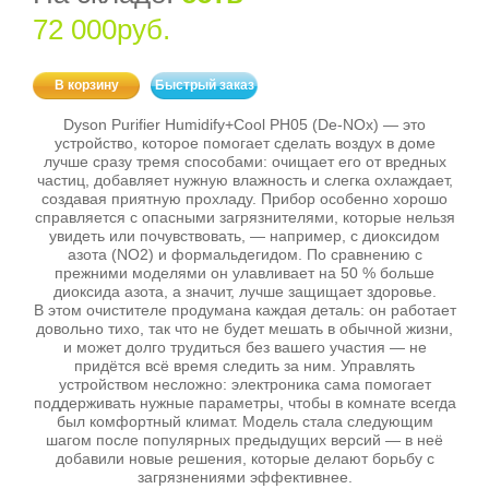
72 000руб.
В корзину
Быстрый заказ
Dyson Purifier Humidify+Cool PH05 (De‑NOx) — это
устройство, которое помогает сделать воздух в доме
лучше сразу тремя способами: очищает его от вредных
частиц, добавляет нужную влажность и слегка охлаждает,
создавая приятную прохладу. Прибор особенно хорошо
справляется с опасными загрязнителями, которые нельзя
увидеть или почувствовать, — например, с диоксидом
азота (NO2) и формальдегидом. По сравнению с
прежними моделями он улавливает на 50 % больше
диоксида азота, а значит, лучше защищает здоровье.
В этом очистителе продумана каждая деталь: он работает
довольно тихо, так что не будет мешать в обычной жизни,
и может долго трудиться без вашего участия — не
придётся всё время следить за ним. Управлять
устройством несложно: электроника сама помогает
поддерживать нужные параметры, чтобы в комнате всегда
был комфортный климат. Модель стала следующим
шагом после популярных предыдущих версий — в неё
добавили новые решения, которые делают борьбу с
загрязнениями эффективнее.