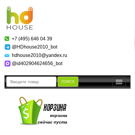
+7 (495) 646 04 39
@HDhouse2010_bot
hdhouse2010@yandex.ru
@id402904624656_bot
ПОИСК
Toggle
navigatio
корзина
сейчас пуста