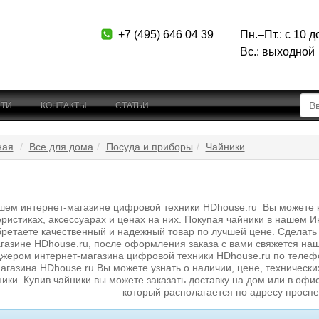
+7 (495) 646 04 39
Пн.–Пт.: с 10 д
Вс.: выходной
ТИ
КОНТАКТЫ
СТАТЬИ
ная
Все для дома
Посуда и приборы
Чайники
шем интернет-магазине цифровой техники HDhouse.ru Вы можете куп
еристиках, аксессуарах и ценах на них. Покупая чайники в нашем И
ретаете качественный и надежный товар по лучшей цене. Сделать 
газине HDhouse.ru, после оформления заказа с вами свяжется наш
жером интернет-магазина цифровой техники HDhouse.ru по телефо
агазина HDhouse.ru Вы можете узнать о наличии, цене, технических
ники. Купив чайники вы можете заказать доставку на дом или в офи
который располагается по адресу проспе