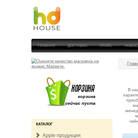
ГЛАВНАЯ
ДОСТАВКА
ПРАЙС
НОВОС
Глав
В на
характ
корзина
приоб
сейчас пуста
ма
менед
м
чай
КАТАЛОГ
Apple продукция