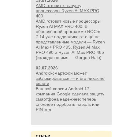
19.07.2026
AMD готовит к выпуску
процессоры Ryzen AI MAX PRO
24 500руб.
400
AMD готовит новые процессоры
УШМ болгарка Milwaukee M18
Ryzen AI MAX PRO 400. В
FUEL 2888-20 125 мм, красный
обновлённой программе ROCm
7.14 уже поддерживают ещё не
представленные модели — Ryzen
AI Max+ PRO 495, Ryzen AI Max
PRO 490 и Ryzen AI Max PRO 485
(их кодовое имя — Gorgon Halo).
02.07.2026
Android-смартфон может
заблокироваться — и его никак не
спасти
В новой версии Android 17
компания Google сделала защиту
смартфона надёжнее: теперь
сложнее подобрать пароль или
PIN‑код.
СТАТЬИ