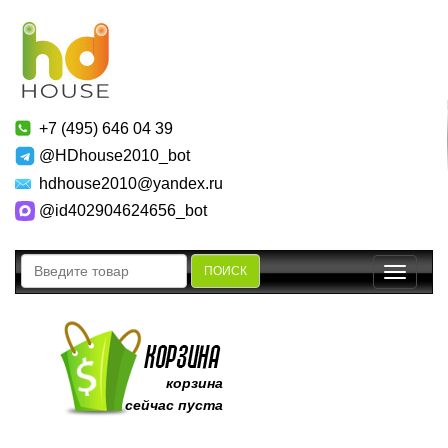
+7 (495) 646 04 39
@HDhouse2010_bot
hdhouse2010@yandex.ru
@id402904624656_bot
ПОИСК
Toggle
navigatio
корзина
сейчас пуста