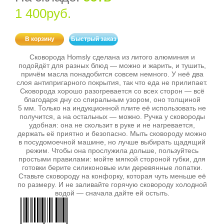
1 400руб.
В корзину
Быстрый заказ
Сковорода Homsly сделана из литого алюминия и
подойдёт для разных блюд — можно и жарить, и тушить,
причём масла понадобится совсем немного. У неё два
слоя антипригарного покрытия, так что еда не прилипает.
Сковорода хорошо разогревается со всех сторон — всё
благодаря дну со спиральным узором, оно толщиной
5 мм. Только на индукционной плите её использовать не
получится, а на остальных — можно. Ручка у сковороды
удобная: она не скользит в руке и не нагревается,
держать её приятно и безопасно. Мыть сковороду можно
в посудомоечной машине, но лучше выбирать щадящий
режим. Чтобы она прослужила дольше, пользуйтесь
простыми правилами: мойте мягкой стороной губки, для
готовки берите силиконовые или деревянные лопатки.
Ставьте сковороду на конфорку, которая чуть меньше её
по размеру. И не заливайте горячую сковороду холодной
водой — сначала дайте ей остыть.