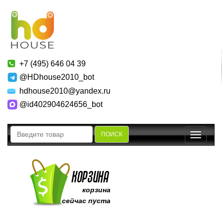
+7 (495) 646 04 39
@HDhouse2010_bot
hdhouse2010@yandex.ru
@id402904624656_bot
ПОИСК
Toggle
navigatio
корзина
сейчас пуста