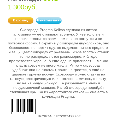
1 300руб.
В корзину
Быстрый заказ
Сковорода Pragma Kelkas сделана из литого
алюминия — её отливают вручную. У неё толстые и
крепкие стенки: со временем они не погнутся и не
потеряют форму. Покрытие у сковороды двухслойное, оно
безопасное: не портит еду, не выделяет ничего вредного
и защищает сковороду от ржавчины. Из‑за толстых стенок
тепло распределяется равномерно, и блюдо
прогревается хорошо. А ещё еда не прилипает — можно
класть совсем немного масла. Ручка у сковороды
удобная: она не скользит, почти не греется, а ещё не
царапает другую посуду. Сковороду можно ставить на
газовую, электрическую или стеклокерамическую плиту,
но не на индукционную. Её разрешается мыть в
посудомоечной машине. К этой сковороде подойдёт
стеклянная крышка из жаростойкого стекла — она есть в
коллекции Pragma.
UPC|EAN 4620207478202