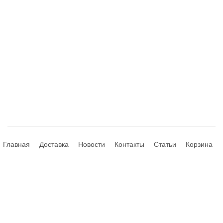
Главная
Доставка
Новости
Контакты
Статьи
Корзина
© 2013-2026 Hdhouse.ru. All Rights Reserved
Обращаем ваше внимание, что данный интернет-сайт носит
исключительно информационный характер и ни при каких условиях не
является публичной офертой, определяемой положениями Статьи 435,
437 (2) Гражданского Кодекса РФ; не является аффилированным
подразделением производителей представленных товаров, а также не