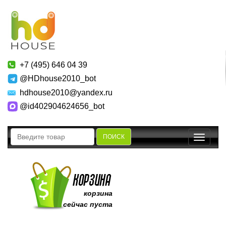
+7 (495) 646 04 39
@HDhouse2010_bot
hdhouse2010@yandex.ru
@id402904624656_bot
ПОИСК
Toggle
navigatio
корзина
сейчас пуста