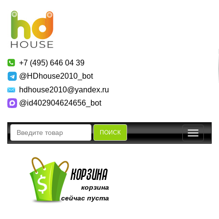
+7 (495) 646 04 39
@HDhouse2010_bot
hdhouse2010@yandex.ru
@id402904624656_bot
ПОИСК
Toggle
navigatio
корзина
сейчас пуста