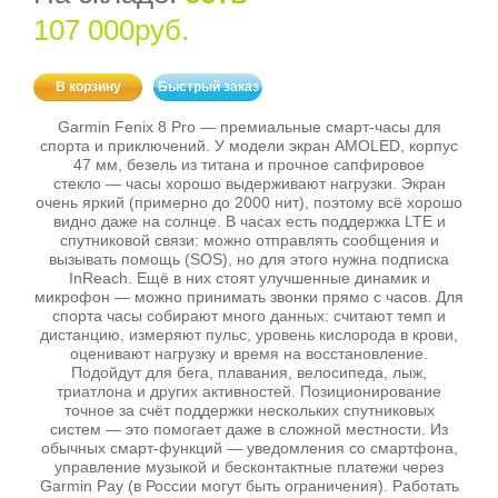
107 000руб.
В корзину
Быстрый заказ
Garmin Fenix 8 Pro — премиальные смарт‑часы для
спорта и приключений. У модели экран AMOLED, корпус
47 мм, безель из титана и прочное сапфировое
стекло — часы хорошо выдерживают нагрузки. Экран
очень яркий (примерно до 2000 нит), поэтому всё хорошо
видно даже на солнце. В часах есть поддержка LTE и
спутниковой связи: можно отправлять сообщения и
вызывать помощь (SOS), но для этого нужна подписка
InReach. Ещё в них стоят улучшенные динамик и
микрофон — можно принимать звонки прямо с часов. Для
спорта часы собирают много данных: считают темп и
дистанцию, измеряют пульс, уровень кислорода в крови,
оценивают нагрузку и время на восстановление.
Подойдут для бега, плавания, велосипеда, лыж,
триатлона и других активностей. Позиционирование
точное за счёт поддержки нескольких спутниковых
систем — это помогает даже в сложной местности. Из
обычных смарт‑функций — уведомления со смартфона,
управление музыкой и бесконтактные платежи через
Garmin Pay (в России могут быть ограничения). Работать