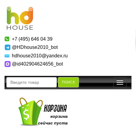
+7 (495) 646 04 39
@HDhouse2010_bot
hdhouse2010@yandex.ru
@id402904624656_bot
ПОИСК
Toggle
navigatio
корзина
сейчас пуста