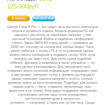
125 000руб.
В корзину
Быстрый заказ
Garmin Fenix 8 Pro — это смарт‑часы высокого класса для
спорта и активного отдыха. Модель размером 51 мм
сделана с расчётом на серьёзные нагрузки: у неё
прочный титановый безель и надёжное сапфировое
стекло. Экран AMOLED очень яркий — примерно до
2000 нит, поэтому на солнце всё хорошо видно. Часы
умеют работать с сетью LTE и со спутниковой связью:
можно писать сообщения и подавать сигнал SOS, если
телефон не ловит сеть. Для этого нужна подписка
InReach. Динамик и микрофон в часах улучшили — по
ним удобно разговаривать. Для тренировок часы
собирают много полезной информации: показывают темп
и дистанцию, измеряют пульс и уровень кислорода в
крови, помогают оценить нагрузку и понять, сколько
времени нужно на восстановление. Подойдут для разных
видов спорта — бега, плавания, велосипеда, лыж,
триатлона и не только. Благодаря поддержке нескольких
спутниковых систем часы точно определяют
местоположение даже в непростых
условиях — например, в горах или густом лесу. Среди