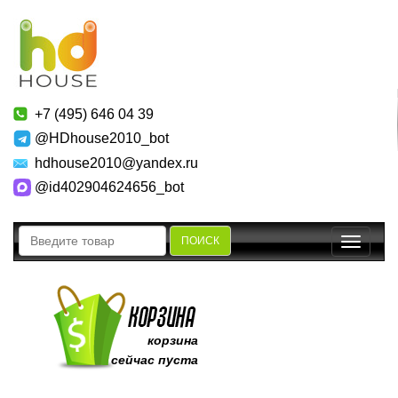
+7 (495) 646 04 39
@HDhouse2010_bot
hdhouse2010@yandex.ru
@id402904624656_bot
ПОИСК
Toggle
navigatio
корзина
сейчас пуста