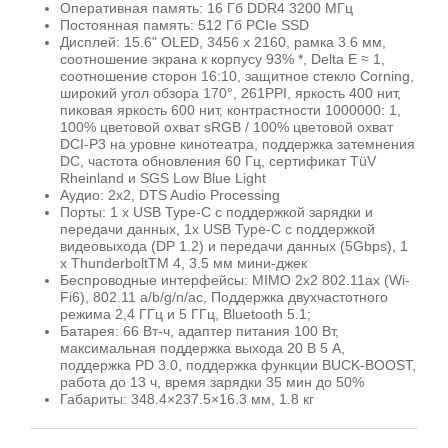
Оперативная память: 16 Гб DDR4 3200 МГц
Постоянная память: 512 Гб PCIe SSD
Дисплей: 15.6" OLED, 3456 x 2160, рамка 3.6 мм,
соотношение экрана к корпусу 93% *, Delta E ≈ 1,
соотношение сторон 16:10, защитное стекло Corning,
широкий угол обзора 170°, 261PPI, яркость 400 нит,
пиковая яркость 600 нит, контрастности 1000000: 1,
100% цветовой охват sRGB / 100% цветовой охват
DCI-P3 на уровне кинотеатра, поддержка затемнения
DC, частота обновления 60 Гц, сертификат TüV
Rheinland и SGS Low Blue Light
Аудио: 2х2, DTS Audio Processing
Порты: 1 х USB Type-C с поддержкой зарядки и
передачи данных, 1х USB Type-C с поддержкой
видеовыхода (DP 1.2) и передачи данных (5Gbps), 1
х ThunderboltTM 4, 3.5 мм мини-джек
Беспроводные интерфейсы: MIMO 2х2 802.11ax (Wi-
Fi6), 802.11 a/b/g/n/ac, Поддержка двухчастотного
режима 2,4 ГГц и 5 ГГц, Bluetooth 5.1;
Батарея: 66 Вт-ч, адаптер питания 100 Вт,
максимальная поддержка выхода 20 В 5 А,
поддержка PD 3.0, поддержка функции BUCK-BOOST,
работа до 13 ч, время зарядки 35 мин до 50%
Габариты: 348.4×237.5×16.3 мм, 1.8 кг