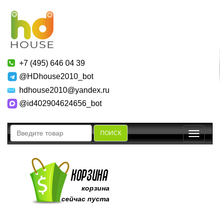
+7 (495) 646 04 39
@HDhouse2010_bot
hdhouse2010@yandex.ru
@id402904624656_bot
ПОИСК
Toggle
navigatio
корзина
сейчас пуста