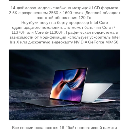
14-дюймовая модель снабжена матрицей LCD формата
2.5K с разрешением 2560 × 1600 точек. Дисплей обладает
частотой обновления 120 Гц.
Ноутбуки несут на борту процессор Intel Core
одиннадцатого поколения: это может быть чип Core i7-
11370H или Core i5-11300H. Графическая подсистема в
зависимости от модификации использует ускоритель Intel
Iris X или дискретную видеокарту NVIDIA GeForce MX450.
Все версии оснащаются 16 Гбайт оперативной памяти