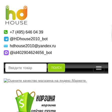
+7 (495) 646 04 39
@HDhouse2010_bot
hdhouse2010@yandex.ru
@id402904624656_bot
ПОИСК
Toggle
navigatio
корзина
сейчас пуста