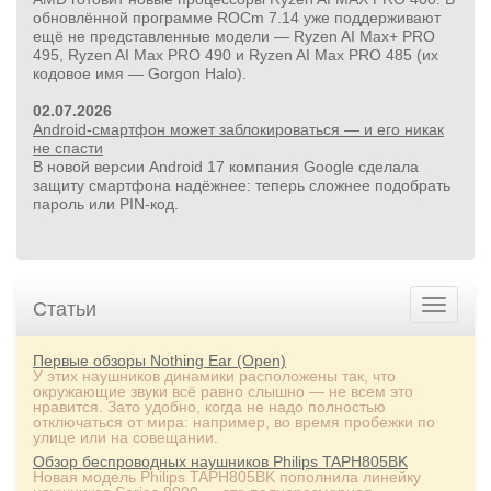
обновлённой программе ROCm 7.14 уже поддерживают
ещё не представленные модели — Ryzen AI Max+ PRO
495, Ryzen AI Max PRO 490 и Ryzen AI Max PRO 485 (их
кодовое имя — Gorgon Halo).
02.07.2026
Android-смартфон может заблокироваться — и его никак
не спасти
В новой версии Android 17 компания Google сделала
защиту смартфона надёжнее: теперь сложнее подобрать
пароль или PIN‑код.
Статьи
Первые обзоры Nothing Ear (Open)
У этих наушников динамики расположены так, что
окружающие звуки всё равно слышно — не всем это
нравится. Зато удобно, когда не надо полностью
отключаться от мира: например, во время пробежки по
улице или на совещании.
Обзор беспроводных наушников Philips TAPH805BK
Новая модель Philips TAPH805BK пополнила линейку