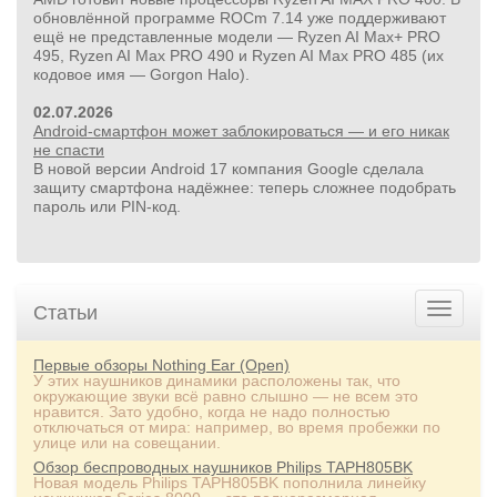
обновлённой программе ROCm 7.14 уже поддерживают
ещё не представленные модели — Ryzen AI Max+ PRO
495, Ryzen AI Max PRO 490 и Ryzen AI Max PRO 485 (их
кодовое имя — Gorgon Halo).
02.07.2026
Android-смартфон может заблокироваться — и его никак
не спасти
В новой версии Android 17 компания Google сделала
защиту смартфона надёжнее: теперь сложнее подобрать
пароль или PIN‑код.
Статьи
Первые обзоры Nothing Ear (Open)
У этих наушников динамики расположены так, что
окружающие звуки всё равно слышно — не всем это
нравится. Зато удобно, когда не надо полностью
отключаться от мира: например, во время пробежки по
улице или на совещании.
Обзор беспроводных наушников Philips TAPH805BK
Новая модель Philips TAPH805BK пополнила линейку