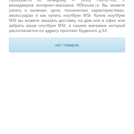
HDhouse.ru по телефону +7 (495) 780-87-85. У
менеджеров интернет-магазина HDhouse.ru Вы можете
узнать о наличии, цене, технических характеристиках,
аксессуарах и как купить ноутбуки MSI. Купив ноутбуки
MSI вы можете заказать доставку на дом или в офис или
забрать ваши ноутбуки MSI, в нашем магазине который
располагается по адресу проспект Буденого д 53
нет товаров