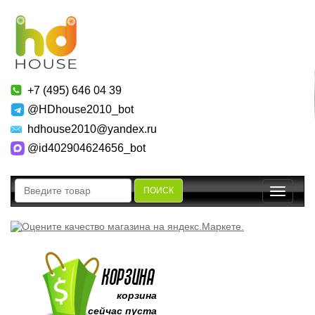
+7 (495) 646 04 39
@HDhouse2010_bot
hdhouse2010@yandex.ru
@id402904624656_bot
ПОИСК
Toggle
navigatio
корзина
сейчас пуста