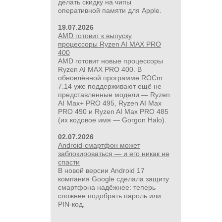
делать скидку на чипы
оперативной памяти для Apple.
19.07.2026
24 500руб.
AMD готовит к выпуску
УШМ болгарка Milwaukee M18
процессоры Ryzen AI MAX PRO
FUEL 2888-20 125 мм, красный
400
AMD готовит новые процессоры
Ryzen AI MAX PRO 400. В
обновлённой программе ROCm
7.14 уже поддерживают ещё не
представленные модели — Ryzen
AI Max+ PRO 495, Ryzen AI Max
PRO 490 и Ryzen AI Max PRO 485
(их кодовое имя — Gorgon Halo).
02.07.2026
Android-смартфон может
заблокироваться — и его никак не
спасти
В новой версии Android 17
компания Google сделала защиту
смартфона надёжнее: теперь
сложнее подобрать пароль или
PIN‑код.