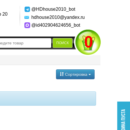
@HDhouse2010_bot
о 20
hdhouse2010@yandex.ru
@id402904624656_bot
0
ПОИСК
Сортировка