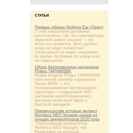
СТАТЬИ
Первые обзоры Nothing Ear (Open)
У этих наушников динамики
расположены так, что окружающие
звуки всё равно слышно — не
всем это нравится. Зато удобно,
когда не надо полностью
отключаться от мира: например,
во время пробежки по улице или
на совещании.
Обзор беспроводных наушников
Philips TAPH805BK
Новая модель Philips TAPH805BK
пополнила линейку наушников
Series 8000 — это
полноразмерная беспроводная
гарнитура с поддержкой ANC
(активное шумоподавление),
высоким качеством звука и
быстрой зарядкой.
Преимущества которые делают
Rombica NEO Voyager одним из
лучших аккумуляторов 2020 года
Портативный аккумулятор
Rombica NEO Voyager, тип
Powerbank на который