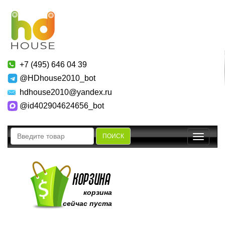
+7 (495) 646 04 39
@HDhouse2010_bot
hdhouse2010@yandex.ru
@id402904624656_bot
ПОИСК
Toggle
navigatio
корзина
сейчас пуста