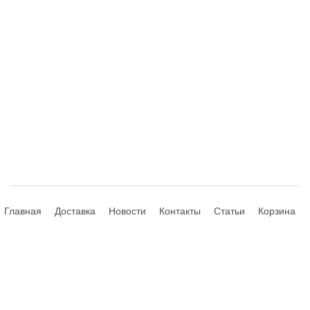
Главная
Доставка
Новости
Контакты
Статьи
Корзина
© 2013-2026 Hdhouse.ru. All Rights Reserved
Обращаем ваше внимание, что данный интернет-сайт носит
исключительно информационный характер и ни при каких условиях не
является публичной офертой, определяемой положениями Статьи 435,
437 (2) Гражданского Кодекса РФ; не является аффилированным