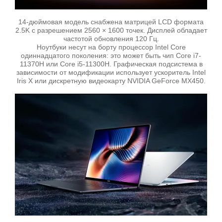
14-дюймовая модель снабжена матрицей LCD формата
2.5K с разрешением 2560 × 1600 точек. Дисплей обладает
частотой обновления 120 Гц.
Ноутбуки несут на борту процессор Intel Core
одиннадцатого поколения: это может быть чип Core i7-
11370H или Core i5-11300H. Графическая подсистема в
зависимости от модификации использует ускоритель Intel
Iris X или дискретную видеокарту NVIDIA GeForce MX450.