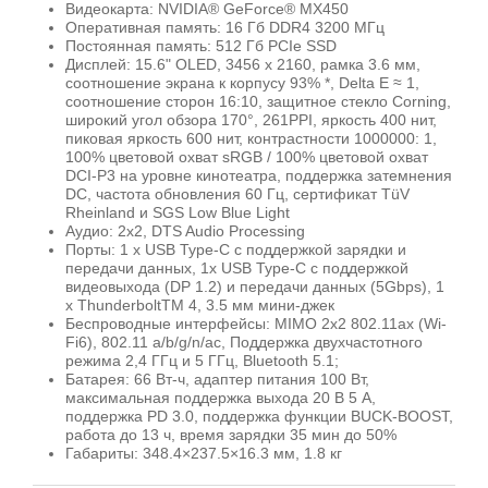
Видеокарта: NVIDIA® GeForce® MX450
Оперативная память: 16 Гб DDR4 3200 МГц
Постоянная память: 512 Гб PCIe SSD
Дисплей: 15.6" OLED, 3456 x 2160, рамка 3.6 мм,
соотношение экрана к корпусу 93% *, Delta E ≈ 1,
соотношение сторон 16:10, защитное стекло Corning,
широкий угол обзора 170°, 261PPI, яркость 400 нит,
пиковая яркость 600 нит, контрастности 1000000: 1,
100% цветовой охват sRGB / 100% цветовой охват
DCI-P3 на уровне кинотеатра, поддержка затемнения
DC, частота обновления 60 Гц, сертификат TüV
Rheinland и SGS Low Blue Light
Аудио: 2х2, DTS Audio Processing
Порты: 1 х USB Type-C с поддержкой зарядки и
передачи данных, 1х USB Type-C с поддержкой
видеовыхода (DP 1.2) и передачи данных (5Gbps), 1
х ThunderboltTM 4, 3.5 мм мини-джек
Беспроводные интерфейсы: MIMO 2х2 802.11ax (Wi-
Fi6), 802.11 a/b/g/n/ac, Поддержка двухчастотного
режима 2,4 ГГц и 5 ГГц, Bluetooth 5.1;
Батарея: 66 Вт-ч, адаптер питания 100 Вт,
максимальная поддержка выхода 20 В 5 А,
поддержка PD 3.0, поддержка функции BUCK-BOOST,
работа до 13 ч, время зарядки 35 мин до 50%
Габариты: 348.4×237.5×16.3 мм, 1.8 кг