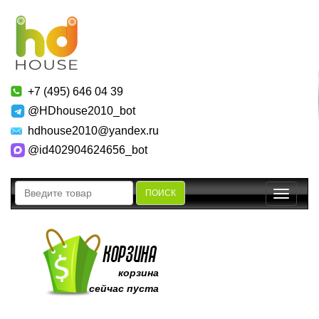
+7 (495) 646 04 39
@HDhouse2010_bot
hdhouse2010@yandex.ru
@id402904624656_bot
ПОИСК
Toggle
navigatio
корзина
сейчас пуста