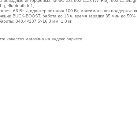
спроводные интерфейсы: MIMO 2х2 802.11ax (Wi-Fi6), 802.11 a/b/g/
Гц, Bluetooth 5.1;
тарея: 66 Вт-ч, адаптер питания 100 Вт, максимальная поддержка в
нкции BUCK-BOOST, работа до 13 ч, время зарядки 35 мин до 50%
бариты: 348.4×237.5×16.3 мм, 1.8 кг