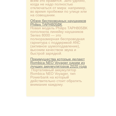
всем это нравится. Зато удобно,
когда не надо полностью
отключаться от мира: например,
во время пробежки по улице или
на совещании.
Обзор беспроводных наушников
Philips TAPH805BK
Новая модель Philips TAPH805BK
пополнила линейку наушников
Series 8000 — это
полноразмерная беспроводная
гарнитура с поддержкой ANC
(активное шумоподавление),
высоким качеством звука и
быстрой зарядкой.
Преимущества которые делают
Rombica NEO Voyager одним из
лучших аккумуляторов 2020 года
Портативный аккумулятор
Rombica NEO Voyager, тип
Powerbank на который
действительно стоит обратить
внимание каждому.