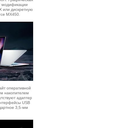
от модификации
s X или дискретную
rce MX450.
айт оперативной
ым накопителем
утствуют адаптер
 интерфейсы USB
ндартное 3,5-мм