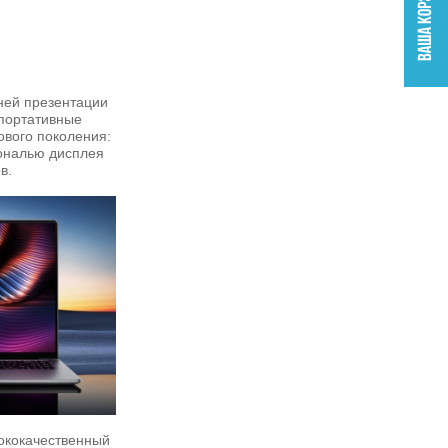
ней презентации
портативные
ового поколения:
ональю дисплея
в.
ококачественный