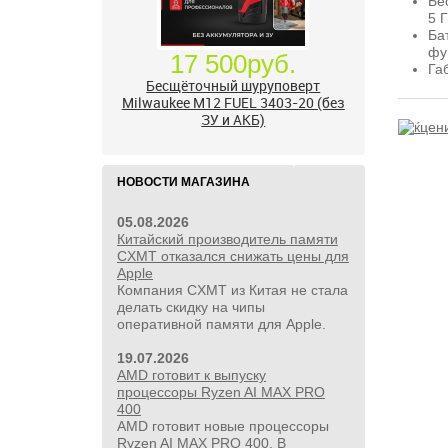
Бе
5 Г
Ба
фу
Га
24 500руб.
УШМ болгарка Milwaukee M18
FUEL 2888-20 125 мм, красный
НОВОСТИ МАГАЗИНА
05.08.2026
Китайский производитель памяти
CXMT отказался снижать цены для
Apple
Компания CXMT из Китая не стала
делать скидку на чипы
оперативной памяти для Apple.
19.07.2026
AMD готовит к выпуску
процессоры Ryzen AI MAX PRO
400
AMD готовит новые процессоры
Ryzen AI MAX PRO 400. В