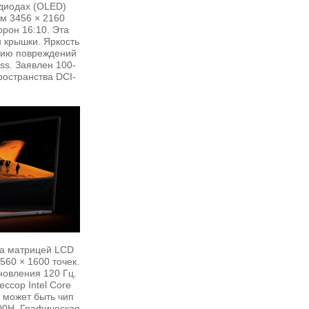
одиодах (OLED)
м 3456 × 2160
рон 16:10. Эта
 крышки. Яркость
ению повреждений
ass. Заявлен 100-
ространства DCI-
а матрицей LCD
60 × 1600 точек.
новления 120 Гц.
ссор Intel Core
 может быть чип
300H. Графическая