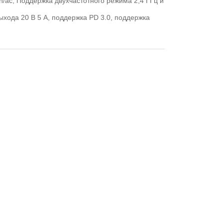
n/ac, Поддержка двухчастотного режима 2,4 ГГц и
ыхода 20 В 5 А, поддержка PD 3.0, поддержка