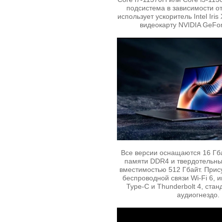
подсистема в зависимости 
использует ускоритель Intel Iri
видеокарту NVIDIA GeFo
Все версии оснащаются 16 Гб
памяти DDR4 и твердотельн
вместимостью 512 Гбайт. Прис
беспроводной связи Wi-Fi 6,
Type-C и Thunderbolt 4, ста
аудиогнездо.