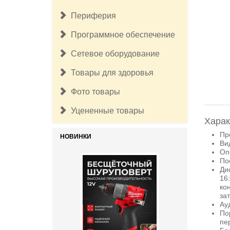
Периферия
Программное обеспечение
Сетевое оборудование
Товары для здоровья
17 500руб.
Бесщёточный шуруповерт
Фото товары
Milwaukee M12 FUEL 3403-20 (без
ЗУ и АКБ)
Уцененные товары
Харак
Про
НОВИНКИ
Ви
Оп
По
Ди
16:
ко
за
Ау
По
пе