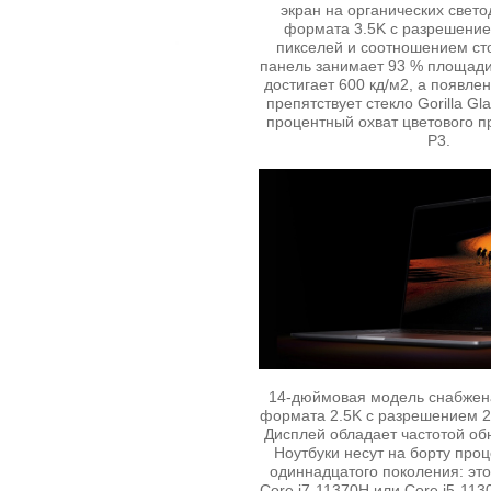
экран на органических свет
формата 3.5K с разрешение
пикселей и соотношением сто
панель занимает 93 % площади
достигает 600 кд/м2, а появл
препятствует стекло Gorilla Gl
процентный охват цветового п
P3.
14-дюймовая модель снабжен
формата 2.5K с разрешением 25
Дисплей обладает частотой об
Ноутбуки несут на борту проце
одиннадцатого поколения: это
Core i7-11370H или Core i5-11