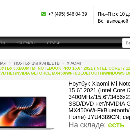
+7 (495) 646 04 39
Пн.–Пт.: с 10 д
Вс.: выходной
ТИ
КОНТАКТЫ
СТАТЬИ
НАЯ
НОУТБУКИ\ПЛАНШЕТЫ
XIAOMI
ОУТБУК XIAOMI MI NOTEBOOK PRO 15.6" 2021 (INTEL CORE I7 1
DVD НЕТ/NVIDIA GEFORCE MX450/WI-FI/BLUETOOTH/WINDOWS 1
Ноутбук Xiaomi Mi Not
15.6" 2021 (Intel Core 
3400MHz/15.6"/3456x
SSD/DVD нет/NVIDIA 
MX450/Wi-Fi/Bluetooth
Home) JYU4389CN, се
На складе:
есть