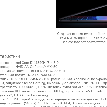
Старшая версия имеет габариты
16,3 мм, младшая — 315,6 × 2
Вес составляет соответственн
теристики
цессор: Intel Core i7-11390H (3,4-5,0)
деокарта: NVIDIA® GeForce® MX450
еративная память: 16 Гб DDR4 3200 МГц
стоянная память: 512 Гб PCIe SSD
сплей: 15.6" OLED, 3456 x 2160, рамка 3.6 мм, соотношение экрана 
10, защитное стекло Corning, широкий угол обзора 170°, 261PPI, ярк
нтрастности 1000000: 1, 100% цветовой охват sRGB / 100% цветово
темнения DC, частота обновления 60 Гц, сертификат TüV Rheinland 
дио: 2х2, DTS Audio Processing
рты: 1 х USB Type-C с поддержкой зарядки и передачи данных, 1х 
редачи данных (5Gbps), 1 х ThunderboltTM 4, 3.5 мм мини-джек