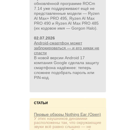
обновлённой программе ROCm
7.14 уже поддерживают ещё не
представленные модели — Ryzen
AI Max+ PRO 495, Ryzen AI Max
PRO 490 и Ryzen AI Max PRO 485
(их кодовое имя — Gorgon Halo).
02.07.2026
Android-смартфон может
заблокироваться — и его никак не
спасти
В новой версии Android 17
компания Google сделала защиту
смартфона надёжнее: теперь
сложнее подобрать пароль или
PIN‑код.
СТАТЬИ
Первые обзоры Nothing Ear (Open)
У этих наушников динамики
расположены так, что окружающие
звуки всё равно слышно — не