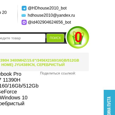
@HDhouse2010_bot
о 20
hdhouse2010@yandex.ru
@id402904624656_bot
0
ПОИСК
1390H 3400MHZ/15.6"/3456X2160/16GB/512GB
0 HOME) JYU4389CN, СЕРЕБРИСТЫЙ
ebook Pro
Поделиться ссылкой:
i7 11390H
2160/16Gb/512Gb
GeForce
/Windows 10
ребристый