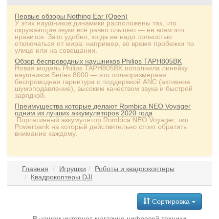
Первые обзоры Nothing Ear (Open)
У этих наушников динамики расположены так, что
окружающие звуки всё равно слышно — не всем это
нравится. Зато удобно, когда не надо полностью
отключаться от мира: например, во время пробежки по
улице или на совещании.
Обзор беспроводных наушников Philips TAPH805BK
Новая модель Philips TAPH805BK пополнила линейку
наушников Series 8000 — это полноразмерная
беспроводная гарнитура с поддержкой ANC (активное
шумоподавление), высоким качеством звука и быстрой
зарядкой.
Преимущества которые делают Rombica NEO Voyager
одним из лучших аккумуляторов 2020 года
Портативный аккумулятор Rombica NEO Voyager, тип
Powerbank на который действительно стоит обратить
внимание каждому.
Главная
Игрушки
Роботы и квадрокоптеры
Квадрокоптеры DJI
Сортировка
В нашем интернет-магазине цифровой техники