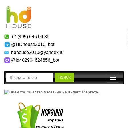
+7 (495) 646 04 39
@HDhouse2010_bot
hdhouse2010@yandex.ru
@id402904624656_bot
ПОИСК
Toggle
navigatio
корзина
сейчас пуста