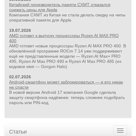
Китайский производитель памяти CXMT отказался
снижать цены для Apple
Компания CXMT из Китая не стала делать скидку на чипы
оперативной памяти для Apple.
19.07.2026
AMD готовит к выпуску процессоры Ryzen AI MAX PRO
400
AMD готовит новые процессоры Ryzen AI MAX PRO 400. В
обновлённой программе ROCm 7.14 уже поддерживают
ещё не представленные модели — Ryzen AI Max+ PRO
495, Ryzen AI Max PRO 490 и Ryzen AI Max PRO 485 (их
кодовое имя — Gorgon Halo).
02.07.2026
Android-смартфон может заблокироваться — и его никак
не спасти
В новой версии Android 17 компания Google сделала
защиту смартфона надёжнее: теперь сложнее подобрать
пароль или PIN‑код.
Статьи