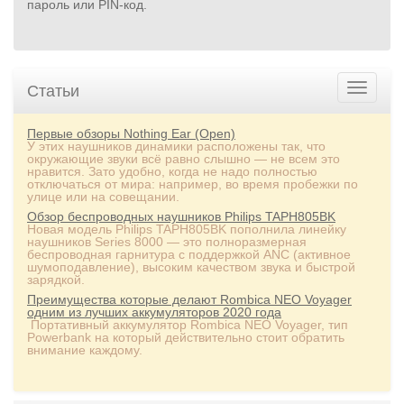
пароль или PIN‑код.
Статьи
Первые обзоры Nothing Ear (Open)
У этих наушников динамики расположены так, что
окружающие звуки всё равно слышно — не всем это
нравится. Зато удобно, когда не надо полностью
отключаться от мира: например, во время пробежки по
улице или на совещании.
Обзор беспроводных наушников Philips TAPH805BK
Новая модель Philips TAPH805BK пополнила линейку
наушников Series 8000 — это полноразмерная
беспроводная гарнитура с поддержкой ANC (активное
шумоподавление), высоким качеством звука и быстрой
зарядкой.
Преимущества которые делают Rombica NEO Voyager
одним из лучших аккумуляторов 2020 года
Портативный аккумулятор Rombica NEO Voyager, тип
Powerbank на который действительно стоит обратить
внимание каждому.