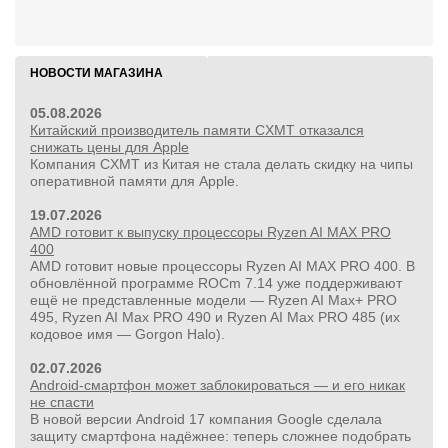
НОВОСТИ МАГАЗИНА
05.08.2026
Китайский производитель памяти CXMT отказался
снижать цены для Apple
Компания CXMT из Китая не стала делать скидку на чипы
оперативной памяти для Apple.
19.07.2026
AMD готовит к выпуску процессоры Ryzen AI MAX PRO
400
AMD готовит новые процессоры Ryzen AI MAX PRO 400. В
обновлённой программе ROCm 7.14 уже поддерживают
ещё не представленные модели — Ryzen AI Max+ PRO
495, Ryzen AI Max PRO 490 и Ryzen AI Max PRO 485 (их
кодовое имя — Gorgon Halo).
02.07.2026
Android-смартфон может заблокироваться — и его никак
не спасти
В новой версии Android 17 компания Google сделала
защиту смартфона надёжнее: теперь сложнее подобрать