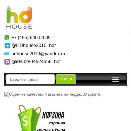
+7 (495) 646 04 39
@HDhouse2010_bot
hdhouse2010@yandex.ru
@id402904624656_bot
ПОИСК
Toggle
navigatio
корзина
сейчас пуста