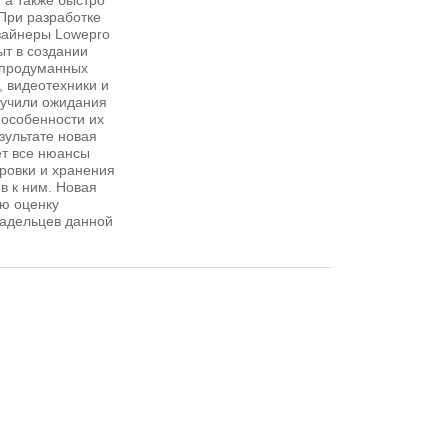
, а также быстро
 При разработке
зайнеры Lowepro
т в создании
 продуманных
 видеотехники и
зучили ожидания
 особенности их
езультате новая
ет все нюансы
ровки и хранения
в к ним. Новая
ую оценку
адельцев данной