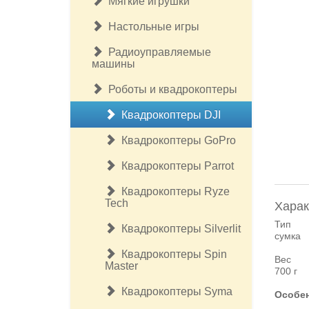
Мягкие игрушки
Настольные игры
Радиоуправляемые
машины
Роботы и квадрокоптеры
Квадрокоптеры DJI
Квадрокоптеры GoPro
Квадрокоптеры Parrot
Квадрокоптеры Ryze
Tech
Харак
Тип
Квадрокоптеры Silverlit
сумка
Квадрокоптеры Spin
Вес
Master
700 г
Квадрокоптеры Syma
Особе