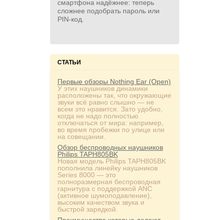
смартфона надёжнее: теперь
сложнее подобрать пароль или
PIN‑код.
СТАТЬИ
Первые обзоры Nothing Ear (Open)
У этих наушников динамики
расположены так, что окружающие
звуки всё равно слышно — не
всем это нравится. Зато удобно,
когда не надо полностью
отключаться от мира: например,
во время пробежки по улице или
на совещании.
Обзор беспроводных наушников
Philips TAPH805BK
Новая модель Philips TAPH805BK
пополнила линейку наушников
Series 8000 — это
полноразмерная беспроводная
гарнитура с поддержкой ANC
(активное шумоподавление),
высоким качеством звука и
быстрой зарядкой.