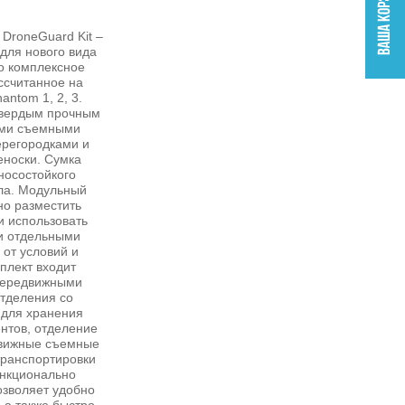
 DroneGuard Kit –
 для нового вида
то комплексное
ссчитанное на
antom 1, 2, 3.
твердым прочным
ыми съемными
ерегородками и
еноски. Сумка
носостойкого
ла. Модульный
но разместить
и использовать
ли отдельными
 от условий и
плект входит
 передвижными
тделения со
для хранения
нтов, отделение
движные съемные
транспортировки
ункционально
озволяет удобно