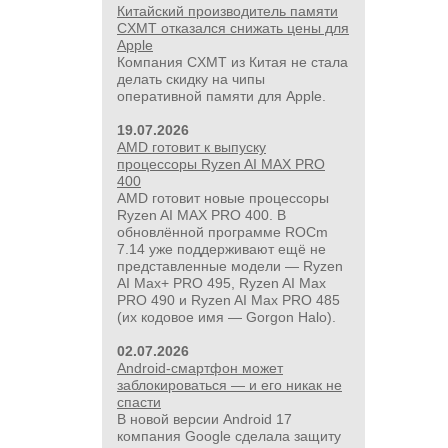
Китайский производитель памяти
CXMT отказался снижать цены для
Apple
Компания CXMT из Китая не стала
делать скидку на чипы
оперативной памяти для Apple.
19.07.2026
AMD готовит к выпуску
процессоры Ryzen AI MAX PRO
400
AMD готовит новые процессоры
Ryzen AI MAX PRO 400. В
обновлённой программе ROCm
7.14 уже поддерживают ещё не
представленные модели — Ryzen
AI Max+ PRO 495, Ryzen AI Max
PRO 490 и Ryzen AI Max PRO 485
(их кодовое имя — Gorgon Halo).
02.07.2026
Android-смартфон может
заблокироваться — и его никак не
спасти
В новой версии Android 17
компания Google сделала защиту