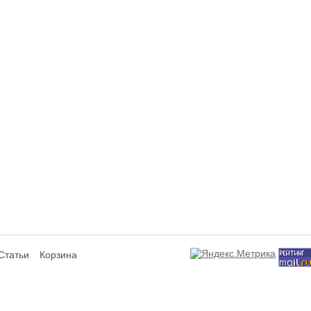
Статьи
Корзина
сит исключительно информационный характер и ни при каких условиях не я
ся аффилированным подразделением производителей представленных товаров,