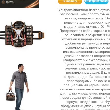
В корзину
Быстрый заказ
Ультракомпактная легкая сумка
это больше, чем просто сумка
техники, квадрокоптеров. Э
решение для переноски, ра
модели, аналогичные DJI Ph
Представляет собой каркас с 
основанием с закрепленн
отсеками и передвижными п
удобными ручками для пер
выполнена из прочного, из
влагозащищенного материа
дизайн позволяет оператив
квадрокоптер и аксессуары, 
сумку в собранном виде и
элементами, в зависимости
поставленных задач. В ком
отделение для батареек с
перегородками, боковые о
специальными кармашками 
запасных лопастей и инструме
для пульта управления, пере
перегородки для безопасной 
корпуса квадрокоптера. Ф
продуманный дизайн сумки п