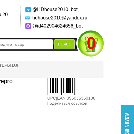
@HDhouse2010_bot
о 20
hdhouse2010@yandex.ru
@id402904624656_bot
0
ПОИСК
ЕРЫ DJI
epro
UPC|EAN 056035369100
Поделиться ссылкой: