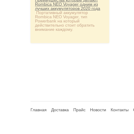
Преимущества которые делают
Rombica NEO Voyager одним из
лучших аккумуляторов 2020 года
Портативный аккумулятор
Rombica NEO Voyager, тип
Powerbank на который
действительно стоит обратить
внимание каждому.
Главная
Доставка
Прайс
Новости
Контакты
© 2013-2026 Hdhouse.ru. All Rights Reserved
Обращаем ваше внимание, что данный интернет-сайт но
Статьи 435, 437 (2) Гражданского Кодекса РФ; не являет