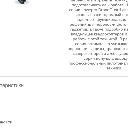
переносить и хранить технику
подготавливать ее к работе.
серии Lowepro DroneGuard ди
использовали огромный опы
надежных, функционально
решений для переноски фото-,
гаджетов, а также подробно и
владельцев квадрокоптеров и
работы с этой техникой. В р
серия оптимально учитыва
переноски, защиты, транспорти
квадрокоптеров и аксессуаро
серия получила высок
профессиональных пилотов-вл
техники.
теристики
нности