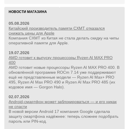
НОВОСТИ МАГАЗИНА
05.08.2026
Китайский производитель памяти CXMT отказался
снижать цены для Apple
Компания CXMT из Китая не стала делать скидку на чипы
оперативной памяти для Apple.
19.07.2026
AMD готовит к выпуску процессоры Ryzen AI MAX PRO
400
AMD готовит новые процессоры Ryzen AI MAX PRO 400. В
обновлённой программе ROCm 7.14 уже поддерживают
ещё не представленные модели — Ryzen AI Max+ PRO
495, Ryzen AI Max PRO 490 и Ryzen AI Max PRO 485 (их
кодовое имя — Gorgon Halo).
02.07.2026
Android-смартфон может заблокироваться — и его никак
не спасти
В новой версии Android 17 компания Google сделала
защиту смартфона надёжнее: теперь сложнее подобрать
пароль или PIN‑код.