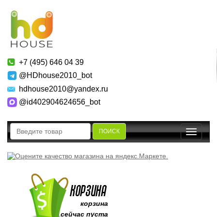
+7 (495) 646 04 39
@HDhouse2010_bot
hdhouse2010@yandex.ru
@id402904624656_bot
ПОИСК
Toggle
navigatio
корзина
сейчас пуста