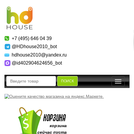
+7 (495) 646 04 39
@HDhouse2010_bot
hdhouse2010@yandex.ru
@id402904624656_bot
ПОИСК
Toggle
navigatio
корзина
сейчас пуста