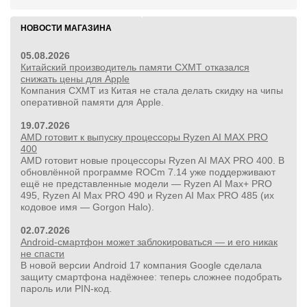
НОВОСТИ МАГАЗИНА
05.08.2026
24 500руб.
Китайский производитель памяти CXMT отказался
снижать цены для Apple
УШМ болгарка Milwaukee M18 FUEL 2888-20 125 мм,
Компания CXMT из Китая не стала делать скидку на чипы
красный
оперативной памяти для Apple.
19.07.2026
AMD готовит к выпуску процессоры Ryzen AI MAX PRO
400
AMD готовит новые процессоры Ryzen AI MAX PRO 400. В
обновлённой программе ROCm 7.14 уже поддерживают
ещё не представленные модели — Ryzen AI Max+ PRO
495, Ryzen AI Max PRO 490 и Ryzen AI Max PRO 485 (их
кодовое имя — Gorgon Halo).
02.07.2026
Android-смартфон может заблокироваться — и его никак
не спасти
В новой версии Android 17 компания Google сделала
защиту смартфона надёжнее: теперь сложнее подобрать
пароль или PIN‑код.