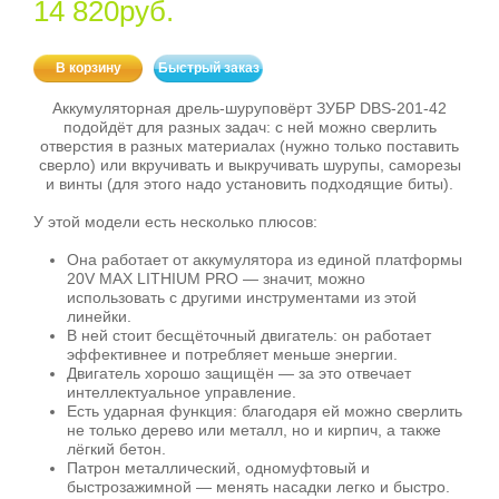
14 820руб.
В корзину
Быстрый заказ
Аккумуляторная дрель‑шуруповёрт ЗУБР DBS‑201‑42
подойдёт для разных задач: с ней можно сверлить
отверстия в разных материалах (нужно только поставить
сверло) или вкручивать и выкручивать шурупы, саморезы
и винты (для этого надо установить подходящие биты).
У этой модели есть несколько плюсов:
Она работает от аккумулятора из единой платформы
20V MAX LITHIUM PRO — значит, можно
использовать с другими инструментами из этой
линейки.
В ней стоит бесщёточный двигатель: он работает
эффективнее и потребляет меньше энергии.
Двигатель хорошо защищён — за это отвечает
интеллектуальное управление.
Есть ударная функция: благодаря ей можно сверлить
не только дерево или металл, но и кирпич, а также
лёгкий бетон.
Патрон металлический, одномуфтовый и
быстрозажимной — менять насадки легко и быстро.