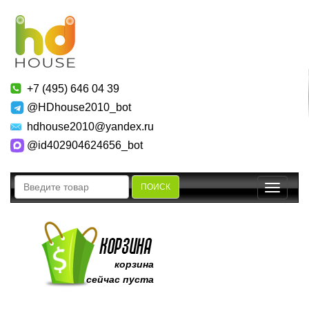
+7 (495) 646 04 39
@HDhouse2010_bot
hdhouse2010@yandex.ru
@id402904624656_bot
ПОИСК
Toggle
navigatio
корзина
сейчас пуста