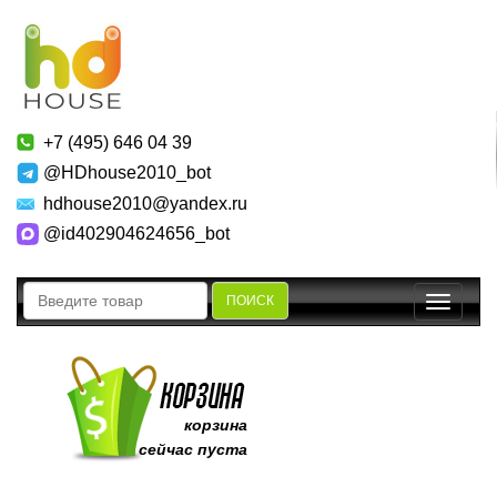
+7 (495) 646 04 39
@HDhouse2010_bot
hdhouse2010@yandex.ru
@id402904624656_bot
ПОИСК
Toggle
navigatio
корзина
сейчас пуста