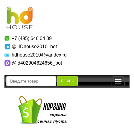
+7 (495) 646 04 39
@HDhouse2010_bot
hdhouse2010@yandex.ru
@id402904624656_bot
ПОИСК
Toggle
navigatio
корзина
сейчас пуста