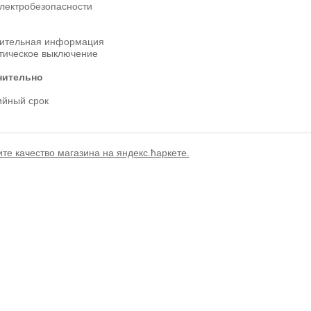
электробезопасности
ительная информация
тическое выключение
нительно
ийный срок