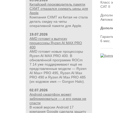
05.08.2026
Класс 
Китайский производитель памяти
CAT II
CXMT отказался снижать цены для
Apple
Дополн
Компания CXMT из Китая не стала
Автома
делать скидку на чипы
оперативной памяти для Apple.
Допол
19.07.2026
Гарант
AMD готовит к выпуску
6 мес.
процессоры Ryzen AI MAX PRO
400
AMD готовит новые процессоры
Ryzen AI MAX PRO 400. В
обновлённой программе ROCm
7.14 уже поддерживают ещё не
представленные модели — Ryzen
AI Max+ PRO 495, Ryzen AI Max
PRO 490 и Ryzen AI Max PRO 485
(их кодовое имя — Gorgon Halo).
02.07.2026
Android-смартфон может
заблокироваться — и его никак не
спасти
В новой версии Android 17
компания Google сделала защиту