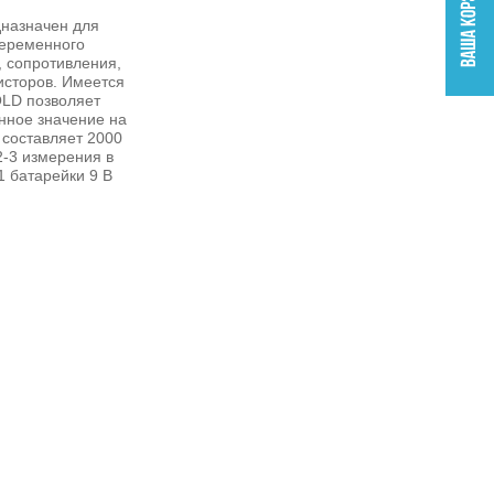
назначен для
переменного
, сопротивления,
исторов. Имеется
OLD позволяет
нное значение на
 составляет 2000
2-3 измерения в
1 батарейки 9 В