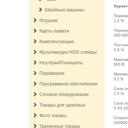
Характ
Швейные машины
Переме
Игрушки
1.2 %
Переме
Карты памяти
200-60
Комплектующие
Постоя
0.8 %
Мультимедиа HDD плееры
Максим
Ноутбуки\Планшеты
600 В
Периферия
Минима
0.2 В
Программное обеспечение
Сила по
1.5 %
Сетевое оборудование
Сила п
Товары для здоровья
0.20-1
Фото товары
Сопрот
200000
Уцененные товары