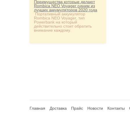
Преимущества которые делают
Rombica NEO Voyager одним из
лучших аккумуляторов 2020 года
Портативный аккумулятор
Rombica NEO Voyager, тип
Powerbank на который
действительно стоит обратить
внимание каждому.
Главная
Доставка
Прайс
Новости
Контакты
© 2013-2026 Hdhouse.ru. All Rights Reserved
Обращаем ваше внимание, что данный интернет-сайт но