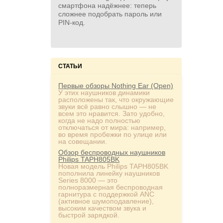
смартфона надёжнее: теперь
сложнее подобрать пароль или
PIN‑код.
СТАТЬИ
Первые обзоры Nothing Ear (Open)
У этих наушников динамики
расположены так, что окружающие
звуки всё равно слышно — не
всем это нравится. Зато удобно,
когда не надо полностью
отключаться от мира: например,
во время пробежки по улице или
на совещании.
Обзор беспроводных наушников
Philips TAPH805BK
Новая модель Philips TAPH805BK
пополнила линейку наушников
Series 8000 — это
полноразмерная беспроводная
гарнитура с поддержкой ANC
(активное шумоподавление),
высоким качеством звука и
быстрой зарядкой.