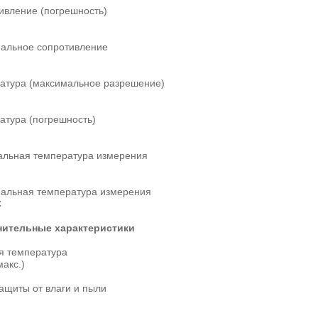
ивление (погрешность)
альное сопротивление
атура (максимальное разрешение)
атура (погрешность)
льная температура измерения
альная температура измерения
C
ительные характеристики
я температура
макс.)
ащиты от влаги и пыли