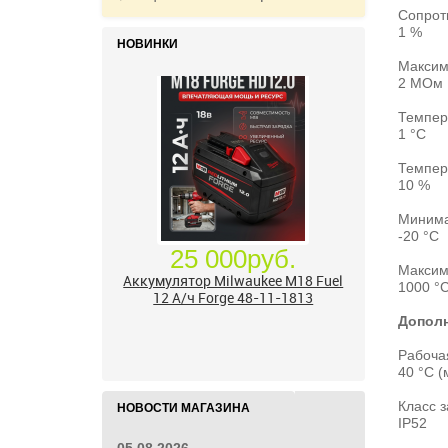
Сопрот
1 %
НОВИНКИ
Максим
2 МОм
Темпер
1 °C
Темпер
10 %
Минима
-20 °C
Максим
17 500руб.
1000 °
Бесщёточный шуруповерт
Дополн
Milwaukee M12 FUEL 3403-20 (без
ЗУ и АКБ)
Рабоча
40 °C (
Класс з
НОВОСТИ МАГАЗИНА
IP52