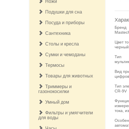
Ножи
Подушки для сна
Харак
Посуда и приборы
Бренд
Mastec
Сантехника
Цвет т
Столы и кресла
черный
Сумки и чемоданы
Тип
мульти
Термосы
Вид пр
Товары для животных
цифров
Тип эл
Триммеры и
CR-9V
газонокосилки
Функци
Умный дом
измере
тока, и
Фильтры и умягчители
для воды
Особен
автома
Часы