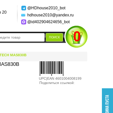
@HDhouse2010_bot
о 20
hdhouse2010@yandex.ru
@id402904624656_bot
0
ПОИСК
TECH MAS830B
MAS830B
UPC|EAN 4601004008199
Поделиться ссылкой: