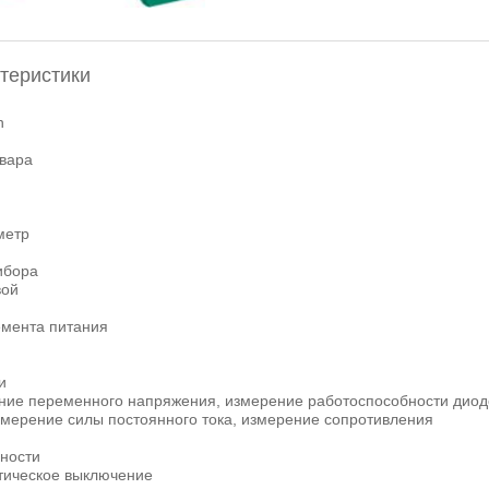
теристики
h
овара
метр
ибора
ой
емента питания
и
ние переменного напряжения, измерение работоспособности диодо
змерение силы постоянного тока, измерение сопротивления
ности
тическое выключение