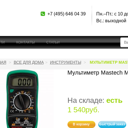
+7 (495) 646 04 39
Пн.–Пт.: с 10 д
Вс.: выходной
ТИ
КОНТАКТЫ
СТАТЬИ
НАЯ
ВСЕ ДЛЯ ДОМА
ИНСТРУМЕНТЫ
МУЛЬТИМЕТР MAS
Мультиметр Mastech 
На складе:
есть
1 540руб.
В корзину
Быстрый заказ