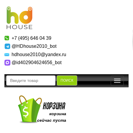
+7 (495) 646 04 39
@HDhouse2010_bot
hdhouse2010@yandex.ru
@id402904624656_bot
ПОИСК
Toggle
navigatio
корзина
сейчас пуста