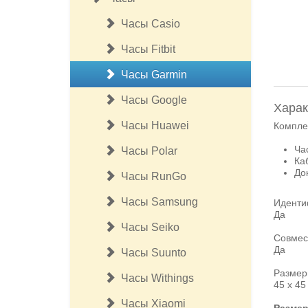
Часы Casio
Часы Fitbit
Часы Garmin
Часы Google
Харак
Часы Huawei
Компле
Час
Часы Polar
Ка
До
Часы RunGo
Часы Samsung
Иденти
Да
Часы Seiko
Совмес
Да
Часы Suunto
Разм
Часы Withings
45 х 45
Часы Xiaomi