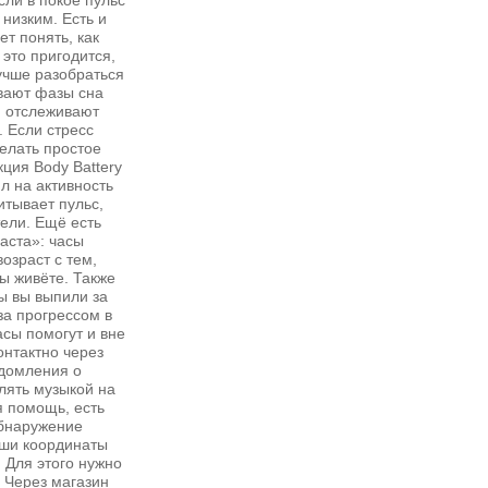
сли в покое пульс
низким. Есть и
т понять, как
 это пригодится,
учше разобраться
ывают фазы сна
), отслеживают
. Если стресс
елать простое
ция Body Battery
ил на активность
итывает пульс,
тели. Ещё есть
аста»: часы
озраст с тем,
вы живёте. Также
ы вы выпили за
 за прогрессом в
сы помогут и вне
онтактно через
едомления о
лять музыкой на
я помощь, есть
бнаружение
аши координаты
 Для этого нужно
 Через магазин