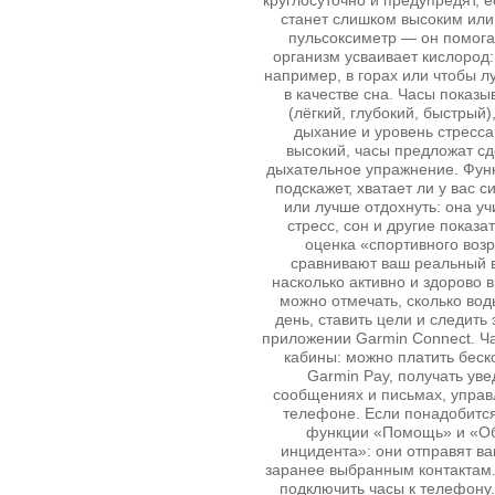
круглосуточно и предупредят, е
станет слишком высоким или 
пульсоксиметр — он помогае
организм усваивает кислород:
например, в горах или чтобы л
в качестве сна. Часы показ
(лёгкий, глубокий, быстрый
дыхание и уровень стресса
высокий, часы предложат сд
дыхательное упражнение. Функ
подскажет, хватает ли у вас с
или лучше отдохнуть: она уч
стресс, сон и другие показа
оценка «спортивного возр
сравнивают ваш реальный в
насколько активно и здорово 
можно отмечать, сколько вод
день, ставить цели и следить
приложении Garmin Connect. Ча
кабины: можно платить беск
Garmin Pay, получать ув
сообщениях и письмах, управ
телефоне. Если понадобитс
функции «Помощь» и «О
инцидента»: они отправят в
заранее выбранным контактам.
подключить часы к телефону.