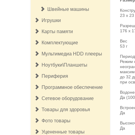
Разме
Швейные машины
Констру
23 х 23
Игрушки
Разре
176 х 1
Карты памяти
Вес
Комплектующие
53 г
Мультимедиа HDD плееры
Перио
Режим с
Ноутбуки\Планшеты
неогран
максим
Периферия
до 32 д
при осв
Программное обеспечение
Водон
Да (100
Сетевое оборудование
2 150руб.
Встро
Товары для здоровья
Микрофон Redragon Quasar 2
Да
GM200-1 черный
Фото товары
Высоко
Да
Уцененные товары