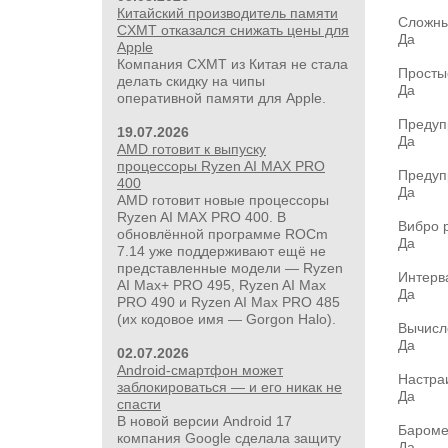
Китайский производитель памяти
Сложн
CXMT отказался снижать цены для
Да
Apple
Компания CXMT из Китая не стала
Прост
делать скидку на чипы
Да
оперативной памяти для Apple.
Предуп
19.07.2026
Да
AMD готовит к выпуску
процессоры Ryzen AI MAX PRO
Предуп
400
Да
AMD готовит новые процессоры
Ryzen AI MAX PRO 400. В
Вибро
обновлённой программе ROCm
Да
7.14 уже поддерживают ещё не
представленные модели — Ryzen
Интерв
AI Max+ PRO 495, Ryzen AI Max
Да
PRO 490 и Ryzen AI Max PRO 485
(их кодовое имя — Gorgon Halo).
Вычисл
Да
02.07.2026
Android-смартфон может
Настр
заблокироваться — и его никак не
Да
спасти
В новой версии Android 17
Бароме
компания Google сделала защиту
Да