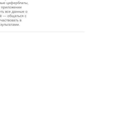
овые циферблаты,
в приложении
ть все данные о
щё — общаться с
частвовать в
зультатами.