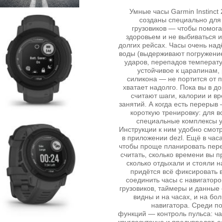
Умные часы Garmin Instinct 
созданы специально для
грузовиков — чтобы помога
здоровьем и не выбиваться и
долгих рейсах. Часы очень над
воды (выдерживают погружение
ударов, перепадов температу
устойчивое к царапинам,
силикона — не портится от п
хватает надолго. Пока вы в д
считают шаги, калории и в
занятий. А когда есть перерыв
короткую тренировку: для в
специальные комплексы 
Инструкции к ним удобно смот
в приложении dezl. Ещё в час
чтобы проще планировать пер
считать, сколько времени вы п
сколько отдыхали и стояли н
придётся всё фиксировать 
соединить часы с навигаторо
грузовиков, таймеры и данные 
видны и на часах, и на бо
навигатора. Среди п
функций — контроль пульса: ча