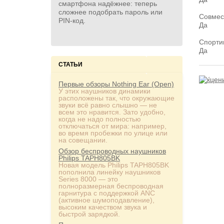
смартфона надёжнее: теперь
сложнее подобрать пароль или
Совмес
PIN‑код.
Да
Спорт
Да
СТАТЬИ
Первые обзоры Nothing Ear (Open)
У этих наушников динамики
расположены так, что окружающие
звуки всё равно слышно — не
всем это нравится. Зато удобно,
когда не надо полностью
отключаться от мира: например,
во время пробежки по улице или
на совещании.
Обзор беспроводных наушников
Philips TAPH805BK
Новая модель Philips TAPH805BK
пополнила линейку наушников
Series 8000 — это
полноразмерная беспроводная
гарнитура с поддержкой ANC
(активное шумоподавление),
высоким качеством звука и
быстрой зарядкой.