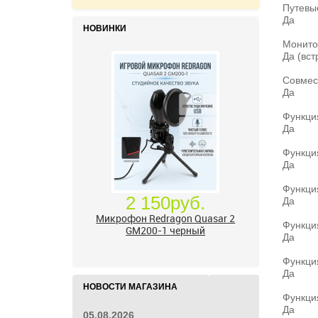
Путев
Да
НОВИНКИ
Монито
Да (вс
Совмес
Да
Функци
Да
Функци
Да
Функци
Да
24 000руб.
Аккумуляторная дрель-
Функци
шуруповерт Milwaukee M18 Fuel
Да
2903-20 без АКБ и ЗУ
Функци
Да
НОВОСТИ МАГАЗИНА
Функци
Да
05.08.2026