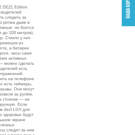
2 DEZL Edition
 водителей
ть следить за
з ритма даже в
ёжные: не боятся
 до 100 метров),
р. Стекло у них
 ремешок из
ота, а батареи
ороге, часы сами
ремя активных
 — можно сделать
одителей есть
упражнений.
реть на телефоне
ах есть таймеры,
ерывы. Они могут
ровели за рулём,
а стоянке — не
вручную. Если
м dezl LGV для
о здоровье будут
льшом экране
олезных
сы следят за ним