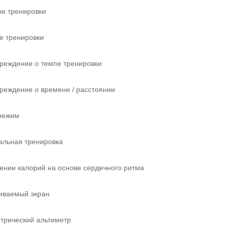
ые тренировки
ые тренировки
реждение о темпе тренировки
реждение о времени / расстоянии
 режим
альная тренировка
ение калорий на основе сердечного ритма
аиваемый экран
трический альтиметр