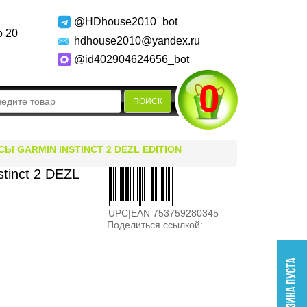
@HDhouse2010_bot
о 20
hdhouse2010@yandex.ru
@id402904624656_bot
0
ПОИСК
Ы GARMIN INSTINCT 2 DEZL EDITION
tinct 2 DEZL
UPC|EAN 753759280345
Поделиться ссылкой: