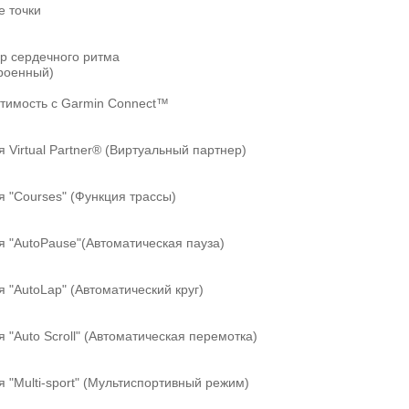
ые точки
р сердечного ритма
троенный)
тимость с Garmin Connect™
я Virtual Partner® (Виртуальный партнер)
я "Сourses" (Функция трассы)
я "AutoPause"(Автоматическая пауза)
я "AutoLap" (Автоматический круг)
я "Auto Scroll" (Автоматическая перемотка)
я "Multi-sport" (Мультиспортивный режим)