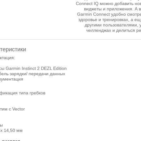
Connect IQ можно добавить н
виджеты и приложения. А 
Garmin Connect удобно смотре
здоровье и тренировках, а е
другими пользователями, у
челленджах и делиться ре
теристики
ктация:
ы Garmin Instinct 2 DEZL Edition
бель зарядки/ передачи данных
кументация
фикация типа гребков
тим с Vector
еры
 х 14,50 мм