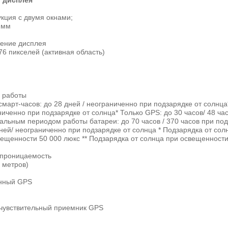
р дисплея
кция с двумя окнами;
 мм
шение дисплея
76 пикселей (активная область)
д работы
март-часов: до 28 дней / неограниченно при подзарядке от солнц
иченно при подзарядке от солнца* Только GPS: до 30 часов/ 48 ча
альным периодом работы батареи: до 70 часов / 370 часов при под
ней/ неограниченно при подзарядке от солнца * Подзарядка от солн
ещенности 50 000 люкс ** Подзарядка от солнца при освещенности
епроницаемость
 метров)
енный GPS
чувствительный приемник GPS