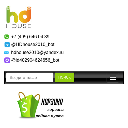
+7 (495) 646 04 39
@HDhouse2010_bot
hdhouse2010@yandex.ru
@id402904624656_bot
ПОИСК
Toggle
navigatio
корзина
сейчас пуста